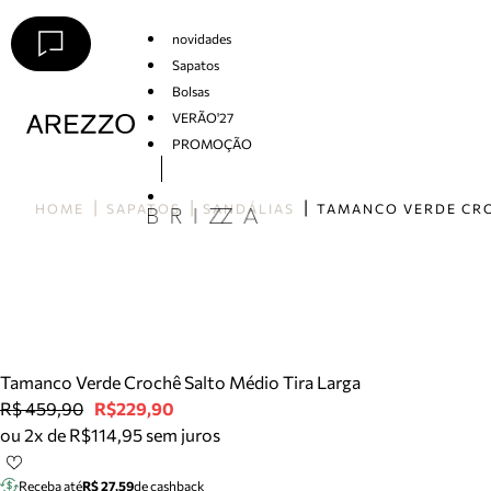
novidades
Sapatos
Bolsas
VERÃO'27
PROMOÇÃO
Arezzo
HOME
SAPATOS
SANDÁLIAS
Tamanco Verde Crochê Salto Médio Tira Larga
R$ 459,90
R$229,90
ou 2x de R$114,95 sem juros
Receba até
R$ 27,59
de cashback