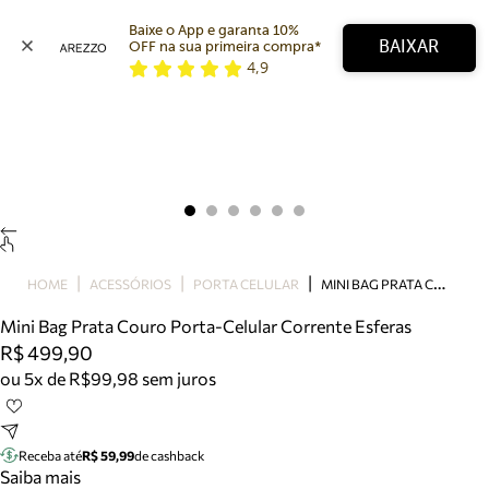
Baixe o App e garanta 10% 
BAIXAR
OFF na sua primeira compra* 
4,9
Arezzo
Favoritos
categorias sugeridas
Buscar produtos
Bota
Papete
Scarpin
Mocassim
Bolsa
M
INI BAG PRATA COURO PORTA-CELULAR CORRENTE ESFERAS
HOME
ACESSÓRIOS
PORTA CELULAR
Sapatilha
Mini Bag Prata Couro Porta-Celular Corrente Esferas
Tamanco
R$ 499,90
Tênis
ou 5x de R$99,98 sem juros
Mule
Rasteira
Precisa de ajuda?
Tire dúvidas sobre pedidos, devoluções e mais.
Receba até
R$ 59,99
de cashback
Saiba mais