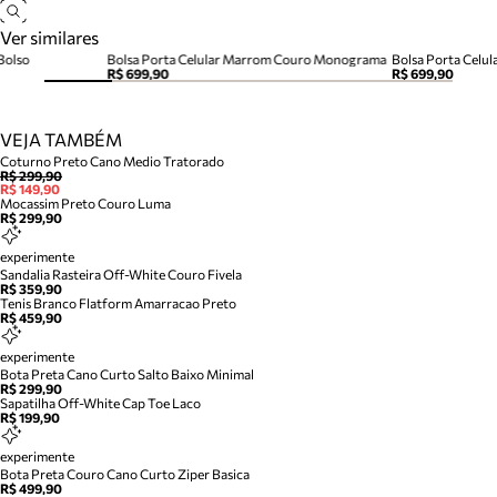
Ver similares
Bolso
Bolsa Porta Celular Marrom Couro Monograma
Bolsa Porta Celu
R$ 699,90
R$ 699,90
VEJA TAMBÉM
Coturno Preto Cano Medio Tratorado
R$ 299,90
R$ 149,90
Mocassim Preto Couro Luma
R$ 299,90
experimente
Sandalia Rasteira Off-White Couro Fivela
R$ 359,90
Tenis Branco Flatform Amarracao Preto
R$ 459,90
experimente
Bota Preta Cano Curto Salto Baixo Minimal
R$ 299,90
Sapatilha Off-White Cap Toe Laco
R$ 199,90
experimente
Bota Preta Couro Cano Curto Ziper Basica
R$ 499,90