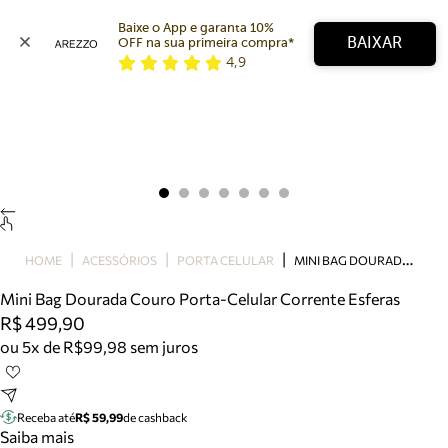
Baixe o App e garanta 10% 
BAIXAR
OFF na sua primeira compra* 
4,9
Arezzo
Favoritos
categorias sugeridas
Buscar produtos
Bota
Papete
Scarpin
Mocassim
Bolsa
M
INI BAG DOURADA COURO PORTA-CELULAR CORRENTE ESFERAS
HOME
ACESSÓRIOS
PORTA CELULAR
Sapatilha
Mini Bag Dourada Couro Porta-Celular Corrente Esferas
Tamanco
R$ 499,90
Tênis
ou 5x de R$99,98 sem juros
Mule
Rasteira
Precisa de ajuda?
Tire dúvidas sobre pedidos, devoluções e mais.
Receba até
R$ 59,99
de cashback
Saiba mais