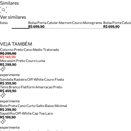
Similares
Ver similares
Bolso
Bolsa Porta Celular Marrom Couro Monograma
Bolsa Porta Celu
R$ 699,90
R$ 699,90
VEJA TAMBÉM
Coturno Preto Cano Medio Tratorado
R$ 299,90
R$ 149,90
Mocassim Preto Couro Luma
R$ 299,90
experimente
Sandalia Rasteira Off-White Couro Fivela
R$ 359,90
Tenis Branco Flatform Amarracao Preto
R$ 459,90
experimente
Bota Preta Cano Curto Salto Baixo Minimal
R$ 299,90
Sapatilha Off-White Cap Toe Laco
R$ 199,90
experimente