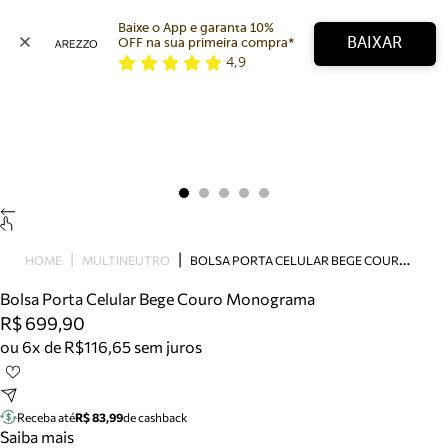
Baixe o App e garanta 10% 
BAIXAR
OFF na sua primeira compra* 
4,9
Arezzo
Favoritos
categorias sugeridas
Buscar produtos
Bota
Papete
Scarpin
Mocassim
Bolsa
B
OLSA PORTA CELULAR BEGE COURO MONOGRAMA
HOME
MULTINEUTRO
Sapatilha
Bolsa Porta Celular Bege Couro Monograma
Tamanco
R$ 699,90
Tênis
ou 6x de R$116,65 sem juros
Mule
Rasteira
Precisa de ajuda?
Tire dúvidas sobre pedidos, devoluções e mais.
Receba até
R$ 83,99
de cashback
Saiba mais