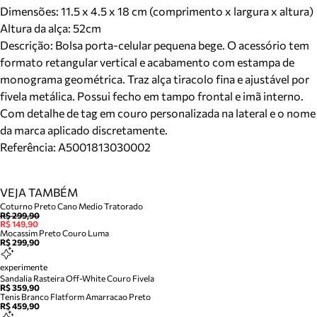
Dimensões:
11.5 x 4.5 x 18 cm (comprimento x largura x altura)
Altura da alça:
52
cm
Descrição:
Bolsa porta-celular pequena bege. O acessório tem
formato retangular vertical e acabamento com estampa de
monograma geométrica. Traz alça tiracolo fina e ajustável por
fivela metálica. Possui fecho em tampo frontal e imã interno.
Com detalhe de tag em couro personalizada na lateral e o nome
da marca aplicado discretamente.
Referência:
A5001813030002
VEJA TAMBÉM
Coturno Preto Cano Medio Tratorado
R$ 299,90
R$ 149,90
Mocassim Preto Couro Luma
R$ 299,90
experimente
Sandalia Rasteira Off-White Couro Fivela
R$ 359,90
Tenis Branco Flatform Amarracao Preto
R$ 459,90