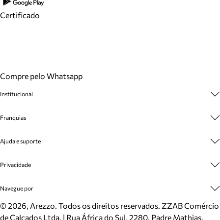
Certificado
Compre pelo Whatsapp
Institucional
Sobre A Marca
Franquias
Cashback
Trabalhe Conosco
Multimarcas
Ajuda e suporte
Venda Corporativa
Plano de Negócio
Sustentabilidade
Seja Franqueado
Central de Atendimento
Privacidade
Mapa do Site
Cadastro
Benefícios
Entrega
Termos de Uso
Navegue por
Inverno
Meus Pedidos
Politica e Privacidade
Mundo Arezzo
Trocas e Devoluções
Sapatos
©
2026
, Arezzo. Todos os direitos reservados.
ZZAB Comércio
Cartão Presente
Bolsas
de Calçados Ltda. | Rua África do Sul, 2280. Padre Mathias,