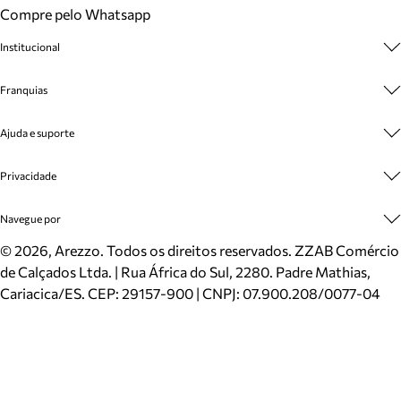
Compre pelo Whatsapp
Institucional
Sobre A Marca
Franquias
Cashback
Trabalhe Conosco
Multimarcas
Ajuda e suporte
Venda Corporativa
Plano de Negócio
Sustentabilidade
Seja Franqueado
Central de Atendimento
Privacidade
Mapa do Site
Cadastro
Benefícios
Entrega
Termos de Uso
Navegue por
Inverno
Meus Pedidos
Politica e Privacidade
Mundo Arezzo
Trocas e Devoluções
Sapatos
©
2026
, Arezzo. Todos os direitos reservados.
ZZAB Comércio
Cartão Presente
Bolsas
de Calçados Ltda. | Rua África do Sul, 2280. Padre Mathias,
Localizador de lojas
Scarpins
Cariacica/ES. CEP: 29157-900 | CNPJ: 07.900.208/0077-04
Sapatilhas
Mocassins
Tênis
Sandálias
Mules