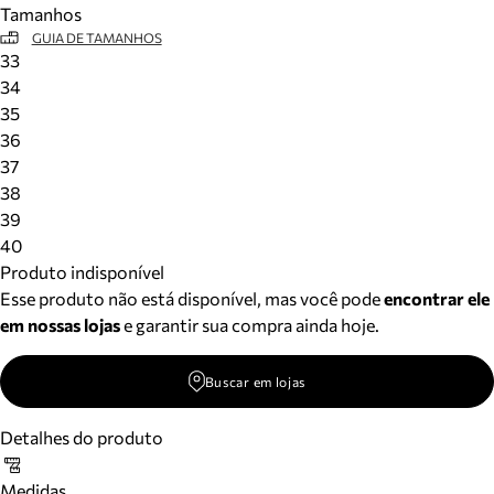
Tamanhos
Meus pedidos
GUIA DE TAMANHOS
Acompanhe seus pedidos e solicite devoluções.
33
34
35
36
37
38
39
40
Produto indisponível
Esse produto não está disponível, mas você pode
encontrar ele
em nossas lojas
e garantir sua compra ainda hoje.
Buscar em lojas
Detalhes do produto
Medidas