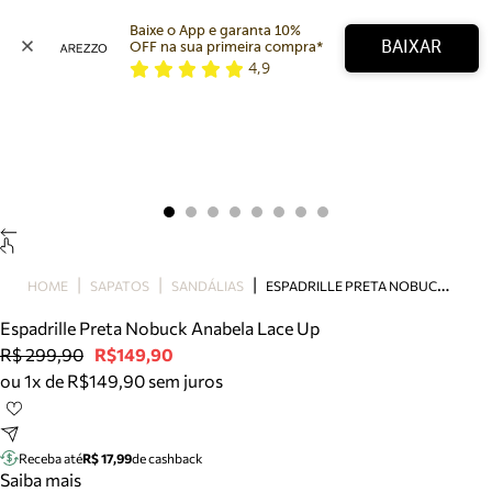
Baixe o App e garanta 10% 
BAIXAR
OFF na sua primeira compra* 
4,9
Arezzo
Favoritos
categorias sugeridas
Buscar produtos
Bota
Papete
Scarpin
Mocassim
Bolsa
E
SPADRILLE PRETA NOBUCK ANABELA LACE UP
HOME
SAPATOS
SANDÁLIAS
Sapatilha
Espadrille Preta Nobuck Anabela Lace Up
Tamanco
R$ 299,90
R$149,90
Tênis
ou 1x de R$149,90 sem juros
Mule
Rasteira
Precisa de ajuda?
Tire dúvidas sobre pedidos, devoluções e mais.
Receba até
R$ 17,99
de cashback
Saiba mais