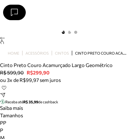
Arezzo
Favoritos
categorias sugeridas
Buscar produtos
Bota
C
INTO PRETO COURO ACAMURÇADO LARGO GEOMÉTRICO
HOME
ACESSÓRIOS
CINTOS
Papete
Scarpin
Cinto Preto Couro Acamurçado Largo Geométrico
Mocassim
R$ 599,90
R$299,90
Bolsa
ou 3x de R$99,97 sem juros
Sapatilha
Tamanco
Tênis
Receba até
R$ 35,99
de cashback
Mule
Saiba mais
Rasteira
Tamanhos
Precisa de ajuda?
PP
Tire dúvidas sobre pedidos, devoluções e mais.
P
M