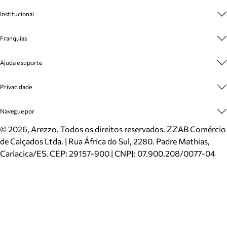
Institucional
Sobre A Marca
Franquias
Cashback
Trabalhe Conosco
Multimarcas
Ajuda e suporte
Venda Corporativa
Plano de Negócio
Sustentabilidade
Seja Franqueado
Central de Atendimento
Privacidade
Mapa do Site
Cadastro
Benefícios
Entrega
Termos de Uso
Navegue por
Inverno
Meus Pedidos
Politica e Privacidade
Mundo Arezzo
Trocas e Devoluções
Sapatos
©
2026
, Arezzo. Todos os direitos reservados.
ZZAB Comércio
Cartão Presente
Bolsas
de Calçados Ltda. | Rua África do Sul, 2280. Padre Mathias,
Localizador de lojas
Scarpins
Cariacica/ES. CEP: 29157-900 | CNPJ: 07.900.208/0077-04
Sapatilhas
Mocassins
Tênis
Sandálias
Mules
Rasteiras