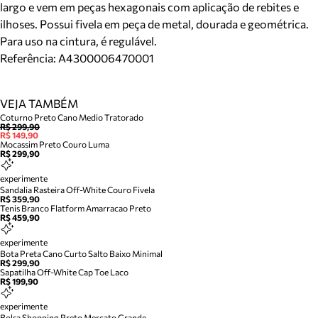
largo e vem em peças hexagonais com aplicação de rebites e
ilhoses. Possui fivela em peça de metal, dourada e geométrica.
Para uso na cintura, é regulável.
Referência:
A4300006470001
VEJA TAMBÉM
Coturno Preto Cano Medio Tratorado
R$ 299,90
R$ 149,90
Mocassim Preto Couro Luma
R$ 299,90
experimente
Sandalia Rasteira Off-White Couro Fivela
R$ 359,90
Tenis Branco Flatform Amarracao Preto
R$ 459,90
experimente
Bota Preta Cano Curto Salto Baixo Minimal
R$ 299,90
Sapatilha Off-White Cap Toe Laco
R$ 199,90
experimente
Bolsa Shopping Preto Mercato Grande