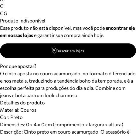
Meus pedidos
G
Acompanhe seus pedidos e solicite devoluções.
GG
Produto indisponível
Esse produto não está disponível, mas você pode
encontrar ele
em nossas lojas
e garantir sua compra ainda hoje.
Buscar em lojas
Por que apostar?
O cinto aposta no couro acamurçado, no formato diferenciado
e nos metais, traduzindo a tendência boho da temporada, e é a
escolha perfeita para produções do dia a dia. Combine com
jeans e bota para um look charmoso.
Detalhes do produto
Material
:
Couros
Cor
:
Preto
Dimensões:
0 x 4 x 0 cm (comprimento x largura x altura)
Descrição:
Cinto preto em couro acamurçado. O acessório é