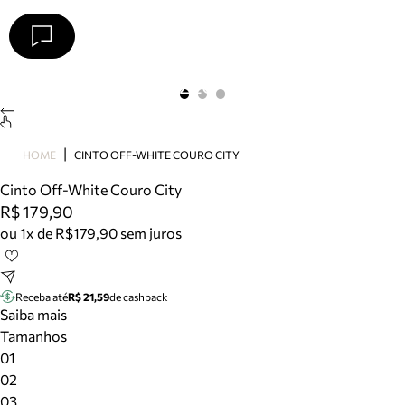
Arezzo
Favoritos
categorias sugeridas
Buscar produtos
Bota
HOME
CINTO OFF-WHITE COURO CITY
Papete
Scarpin
Cinto Off-White Couro City
Mocassim
R$ 179,90
Bolsa
ou 1x de R$179,90 sem juros
Sapatilha
Tamanco
Tênis
Receba até
R$ 21,59
de cashback
Mule
Saiba mais
Rasteira
Tamanhos
Precisa de ajuda?
01
Tire dúvidas sobre pedidos, devoluções e mais.
02
03