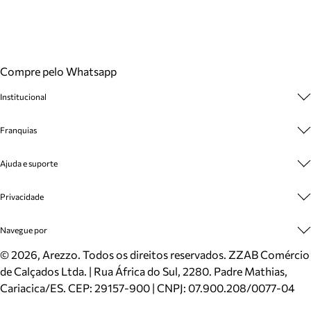
Compre pelo Whatsapp
Institucional
Sobre A Marca
Franquias
Cashback
Trabalhe Conosco
Multimarcas
Ajuda e suporte
Venda Corporativa
Plano de Negócio
Sustentabilidade
Seja Franqueado
Central de Atendimento
Privacidade
Mapa do Site
Cadastro
Benefícios
Entrega
Termos de Uso
Navegue por
Inverno
Meus Pedidos
Politica e Privacidade
Mundo Arezzo
Trocas e Devoluções
Sapatos
©
2026
, Arezzo. Todos os direitos reservados.
ZZAB Comércio
Cartão Presente
Bolsas
de Calçados Ltda. | Rua África do Sul, 2280. Padre Mathias,
Localizador de lojas
Scarpins
Cariacica/ES. CEP: 29157-900 | CNPJ: 07.900.208/0077-04
Sapatilhas