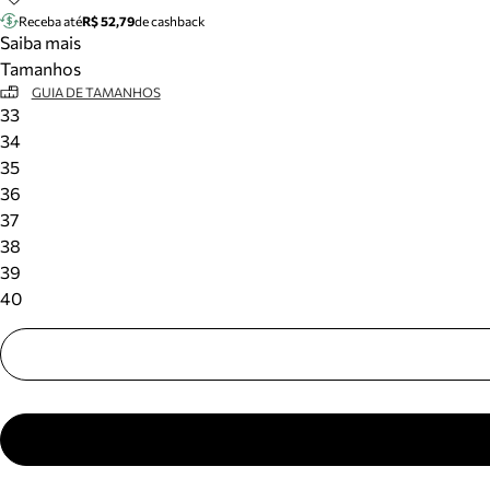
Receba até
R$ 52,79
de cashback
Saiba mais
Tamanhos
GUIA DE TAMANHOS
33
34
35
36
37
38
39
40