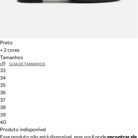
Preto
+ 2 cores
Tamanhos
GUIA DE TAMANHOS
33
34
35
36
37
38
39
40
Produto indisponível
Esse produto não está disponível, mas você pode
encontrar ele