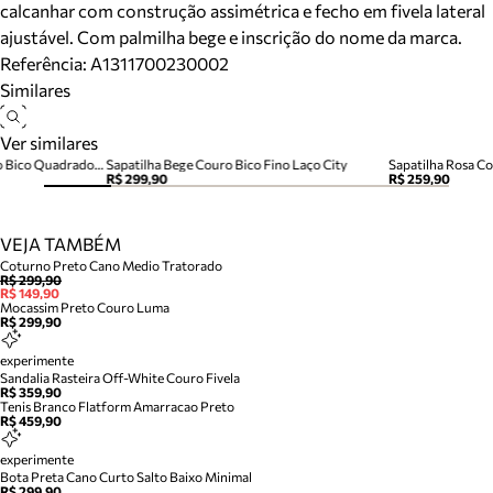
calcanhar com construção assimétrica e fecho em fivela lateral
ajustável. Com palmilha bege e inscrição do nome da marca.
Referência:
A1311700230002
Similares
Ver similares
Sapatilha Marrom Claro Couro Bico Quadrado Fivela
Sapatilha Bege Couro Bico Fino Laço City
Sapatilha Rosa Co
R$ 299,90
R$ 259,90
VEJA TAMBÉM
Coturno Preto Cano Medio Tratorado
R$ 299,90
R$ 149,90
Mocassim Preto Couro Luma
R$ 299,90
experimente
Sandalia Rasteira Off-White Couro Fivela
R$ 359,90
Tenis Branco Flatform Amarracao Preto
R$ 459,90
experimente
Bota Preta Cano Curto Salto Baixo Minimal
R$ 299,90