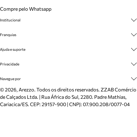
Compre pelo Whatsapp
Institucional
Sobre A Marca
Franquias
Cashback
Trabalhe Conosco
Multimarcas
Ajuda e suporte
Venda Corporativa
Plano de Negócio
Sustentabilidade
Seja Franqueado
Central de Atendimento
Privacidade
Mapa do Site
Cadastro
Benefícios
Entrega
Termos de Uso
Navegue por
Inverno
Meus Pedidos
Politica e Privacidade
Mundo Arezzo
Trocas e Devoluções
Sapatos
©
2026
, Arezzo. Todos os direitos reservados.
ZZAB Comércio
Cartão Presente
Bolsas
de Calçados Ltda. | Rua África do Sul, 2280. Padre Mathias,
Localizador de lojas
Scarpins
Cariacica/ES. CEP: 29157-900 | CNPJ: 07.900.208/0077-04
Sapatilhas
Mocassins
Tênis
Sandálias