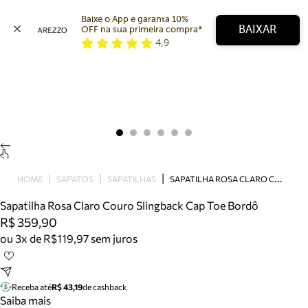
Baixe o App e garanta 10% 
BAIXAR
OFF na sua primeira compra* 
4,9
Arezzo
Favoritos
categorias sugeridas
Buscar produtos
Bota
Papete
Scarpin
Mocassim
Bolsa
S
APATILHA ROSA CLARO COURO SLINGBACK CAP TOE BORDÔ
HOME
SAPATOS
SAPATILHAS
Sapatilha
Sapatilha Rosa Claro Couro Slingback Cap Toe Bordô
Tamanco
R$ 359,90
Tênis
ou 3x de R$119,97 sem juros
Mule
Rasteira
Precisa de ajuda?
Tire dúvidas sobre pedidos, devoluções e mais.
Receba até
R$ 43,19
de cashback
Saiba mais