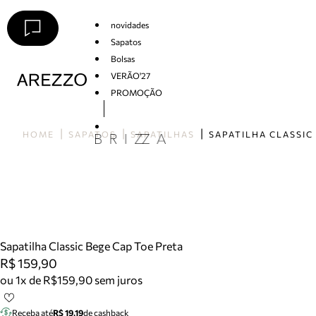
novidades
Sapatos
Bolsas
VERÃO'27
PROMOÇÃO
Arezzo
HOME
SAPATOS
SAPATILHAS
Sapatilha Classic Bege Cap Toe Preta
R$ 159,90
ou 1x de R$159,90 sem juros
Receba até
R$ 19,19
de cashback