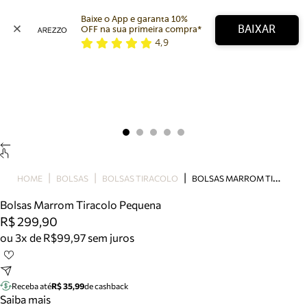
Baixe o App e garanta 10% 
BAIXAR
OFF na sua primeira compra* 
4,9
Arezzo
Favoritos
categorias sugeridas
Buscar produtos
Bota
Papete
Scarpin
Mocassim
Bolsa
B
OLSAS MARROM TIRACOLO PEQUENA
HOME
BOLSAS
BOLSAS TIRACOLO
Sapatilha
Bolsas Marrom Tiracolo Pequena
Tamanco
R$ 299,90
Tênis
ou 3x de R$99,97 sem juros
Mule
Rasteira
Precisa de ajuda?
Tire dúvidas sobre pedidos, devoluções e mais.
Receba até
R$ 35,99
de cashback
Saiba mais