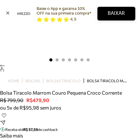
Baixe o App e garanta 10% 
BAIXAR
OFF na sua primeira compra* 
4,9
Arezzo
Favoritos
categorias sugeridas
Buscar produtos
Bota
Papete
Scarpin
Mocassim
Bolsa
B
OLSA TIRACOLO MARROM COURO PEQUENA CROCO CORRENTE
HOME
BOLSAS
BOLSAS TIRACOLO
Sapatilha
Bolsa Tiracolo Marrom Couro Pequena Croco Corrente
Tamanco
R$ 799,90
R$479,90
Tênis
ou 5x de R$95,98 sem juros
Mule
Rasteira
Precisa de ajuda?
Tire dúvidas sobre pedidos, devoluções e mais.
Receba até
R$ 57,59
de cashback
Saiba mais