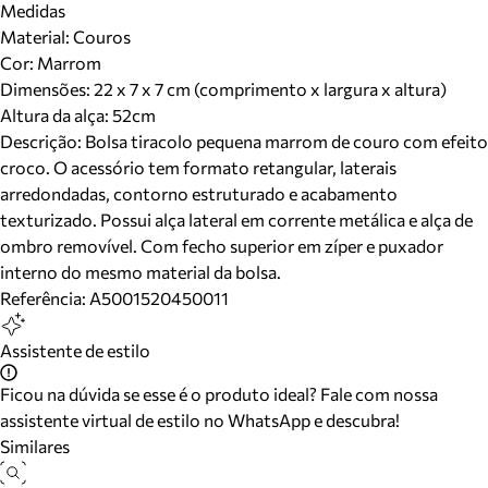
Medidas
Material
:
Couros
Cor
:
Marrom
Dimensões:
22 x 7 x 7 cm (comprimento x largura x altura)
Altura da alça:
52
cm
Descrição:
Bolsa tiracolo pequena marrom de couro com efeito
croco. O acessório tem formato retangular, laterais
arredondadas, contorno estruturado e acabamento
texturizado. Possui alça lateral em corrente metálica e alça de
ombro removível. Com fecho superior em zíper e puxador
interno do mesmo material da bolsa.
Referência:
A5001520450011
Assistente de estilo
Ficou na dúvida se esse é o produto ideal? Fale com nossa
assistente virtual de estilo no WhatsApp e descubra!
Similares