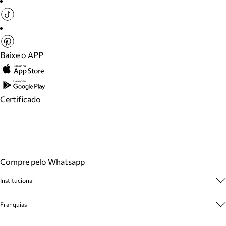
Baixe o APP
Certificado
Compre pelo Whatsapp
Institucional
Sobre A Marca
Franquias
Cashback
Trabalhe Conosco
Multimarcas