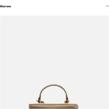
Meus pedidos
Marrom
Acompanhe seus pedidos e solicite devoluções.