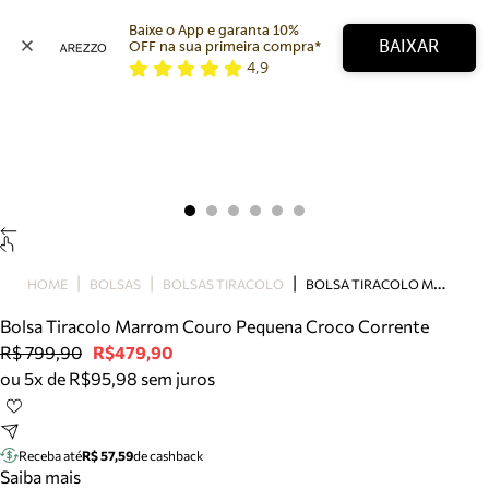
Baixe o App e garanta 10% 
BAIXAR
OFF na sua primeira compra* 
4,9
Arezzo
Favoritos
categorias sugeridas
Buscar produtos
Bota
Papete
Scarpin
Mocassim
Bolsa
B
OLSA TIRACOLO MARROM COURO PEQUENA CROCO CORRENTE
HOME
BOLSAS
BOLSAS TIRACOLO
Sapatilha
Bolsa Tiracolo Marrom Couro Pequena Croco Corrente
Tamanco
R$ 799,90
R$479,90
Tênis
ou 5x de R$95,98 sem juros
Mule
Rasteira
Precisa de ajuda?
Tire dúvidas sobre pedidos, devoluções e mais.
Receba até
R$ 57,59
de cashback
Saiba mais