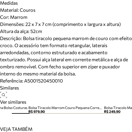
Medidas
Material
:
Couros
Cor
:
Marrom
Dimensões:
22 x 7 x 7 cm (comprimento x largura x altura)
Altura da alça:
52
cm
Descrição:
Bolsa tiracolo pequena marrom de couro com efeito
croco. O acessório tem formato retangular, laterais
arredondadas, contorno estruturado e acabamento
texturizado. Possui alça lateral em corrente metálica e alça de
ombro removível. Com fecho superior em zíper e puxador
interno do mesmo material da bolsa.
Referência:
A5001520450010
Similares
Ver similares
na Bolso Costuras
Bolsa Tiracolo Marrom Couro Pequena Corrente
Bolsa Tiracolo M
R$ 979,90
R$ 249,90
VEJA TAMBÉM