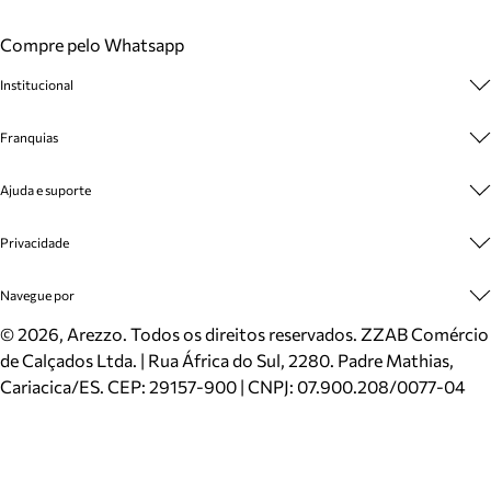
Compre pelo Whatsapp
Institucional
Sobre A Marca
Franquias
Cashback
Trabalhe Conosco
Multimarcas
Ajuda e suporte
Venda Corporativa
Plano de Negócio
Sustentabilidade
Seja Franqueado
Central de Atendimento
Privacidade
Mapa do Site
Cadastro
Benefícios
Entrega
Termos de Uso
Navegue por
Inverno
Meus Pedidos
Politica e Privacidade
Mundo Arezzo
Trocas e Devoluções
Sapatos
©
2026
, Arezzo. Todos os direitos reservados.
ZZAB Comércio
Cartão Presente
Bolsas
de Calçados Ltda. | Rua África do Sul, 2280. Padre Mathias,
Localizador de lojas
Scarpins
Cariacica/ES. CEP: 29157-900 | CNPJ: 07.900.208/0077-04
Sapatilhas
Mocassins
Tênis