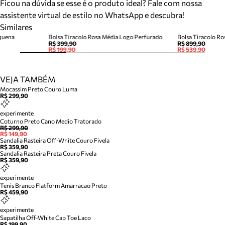
Ficou na dúvida se esse é o produto ideal? Fale com nossa
assistente virtual de estilo no WhatsApp e descubra!
Similares
equena
Bolsa Tiracolo Rosa Média Logo Perfurado
Bolsa Tiracolo R
R$ 399,90
R$ 899,90
R$ 199,90
R$ 539,90
VEJA TAMBÉM
Mocassim Preto Couro Luma
R$ 299,90
experimente
Coturno Preto Cano Medio Tratorado
R$ 299,90
R$ 149,90
Sandalia Rasteira Off-White Couro Fivela
R$ 359,90
Sandalia Rasteira Preta Couro Fivela
R$ 359,90
experimente
Tenis Branco Flatform Amarracao Preto
R$ 459,90
experimente
Sapatilha Off-White Cap Toe Laco
R$ 199,90