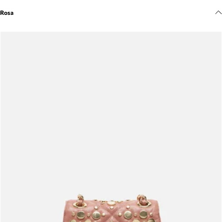
Meus pedidos
Rosa
Acompanhe seus pedidos e solicite devoluções.