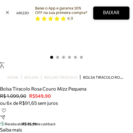
Baixe o App e garanta 10% 
BAIXAR
OFF na sua primeira compra* 
4,9
Arezzo
Favoritos
categorias sugeridas
Buscar produtos
Bota
Papete
Scarpin
Mocassim
Bolsa
B
OLSA TIRACOLO ROSA COURO MIZZ PEQUENA
HOME
BOLSAS
BOLSAS TIRACOLO
Sapatilha
Bolsa Tiracolo Rosa Couro Mizz Pequena
Tamanco
R$ 1.099,90
R$549,90
Tênis
ou 6x de R$91,65 sem juros
Mule
Rasteira
Precisa de ajuda?
Tire dúvidas sobre pedidos, devoluções e mais.
Receba até
R$ 65,99
de cashback
Saiba mais