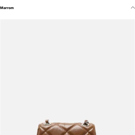
Meus pedidos
Marrom
Acompanhe seus pedidos e solicite devoluções.