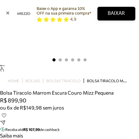
Baixe o App e garanta 10% 
BAIXAR
OFF na sua primeira compra* 
4,9
Arezzo
Favoritos
categorias sugeridas
Buscar produtos
Bota
Papete
Scarpin
Mocassim
Bolsa
B
OLSA TIRACOLO MARROM ESCURA COURO MIZZ PEQUENA
HOME
BOLSAS
BOLSAS TIRACOLO
Sapatilha
Bolsa Tiracolo Marrom Escura Couro Mizz Pequena
Tamanco
R$ 899,90
Tênis
ou 6x de R$149,98 sem juros
Mule
Rasteira
Precisa de ajuda?
Tire dúvidas sobre pedidos, devoluções e mais.
Receba até
R$ 107,99
de cashback
Saiba mais