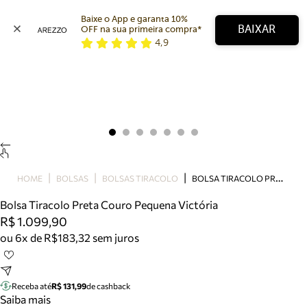
Baixe o App e garanta 10% 
BAIXAR
OFF na sua primeira compra* 
4,9
Arezzo
Favoritos
categorias sugeridas
Buscar produtos
Bota
Papete
Scarpin
Mocassim
Bolsa
B
OLSA TIRACOLO PRETA COURO PEQUENA VICTÓRIA
HOME
BOLSAS
BOLSAS TIRACOLO
Sapatilha
Bolsa Tiracolo Preta Couro Pequena Victória
Tamanco
R$ 1.099,90
Tênis
ou 6x de R$183,32 sem juros
Mule
Rasteira
Precisa de ajuda?
Tire dúvidas sobre pedidos, devoluções e mais.
Receba até
R$ 131,99
de cashback
Saiba mais