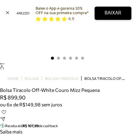
Baixe o App e garanta 10% 
BAIXAR
OFF na sua primeira compra* 
4,9
Arezzo
Favoritos
categorias sugeridas
Buscar produtos
Bota
Papete
Scarpin
Mocassim
Bolsa
B
OLSA TIRACOLO OFF-WHITE COURO MIZZ PEQUENA
HOME
BOLSAS
BOLSAS TIRACOLO
Sapatilha
Bolsa Tiracolo Off-White Couro Mizz Pequena
Tamanco
R$ 899,90
Tênis
ou 6x de R$149,98 sem juros
Mule
Rasteira
Precisa de ajuda?
Tire dúvidas sobre pedidos, devoluções e mais.
Receba até
R$ 107,99
de cashback
Saiba mais