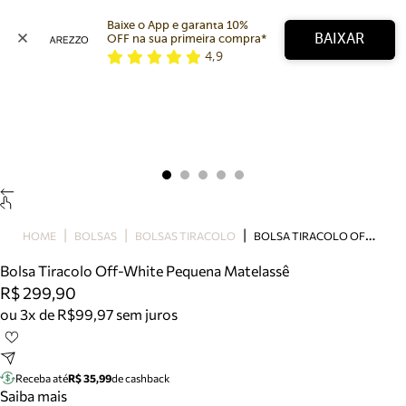
Baixe o App e garanta 10% 
BAIXAR
OFF na sua primeira compra* 
4,9
Arezzo
Favoritos
categorias sugeridas
Buscar produtos
Bota
Papete
Scarpin
Mocassim
Bolsa
B
OLSA TIRACOLO OFF-WHITE PEQUENA MATELASSÊ
HOME
BOLSAS
BOLSAS TIRACOLO
Sapatilha
Bolsa Tiracolo Off-White Pequena Matelassê
Tamanco
R$ 299,90
Tênis
ou 3x de R$99,97 sem juros
Mule
Rasteira
Precisa de ajuda?
Tire dúvidas sobre pedidos, devoluções e mais.
Receba até
R$ 35,99
de cashback
Saiba mais