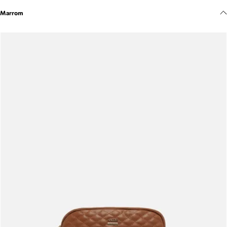
Meus pedidos
Marrom
Acompanhe seus pedidos e solicite devoluções.