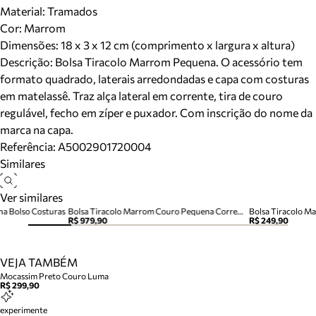
Material
:
Tramados
Cor
:
Marrom
Dimensões:
18 x 3 x 12 cm (comprimento x largura x altura)
Descrição:
Bolsa Tiracolo Marrom Pequena. O acessório tem
formato quadrado, laterais arredondadas e capa com costuras
em matelassê. Traz alça lateral em corrente, tira de couro
regulável, fecho em zíper e puxador. Com inscrição do nome da
marca na capa.
Referência:
A5002901720004
Similares
Ver similares
na Bolso Costuras
Bolsa Tiracolo Marrom Couro Pequena Corrente
Bolsa Tiracolo M
R$ 979,90
R$ 249,90
VEJA TAMBÉM
Mocassim Preto Couro Luma
R$ 299,90
experimente