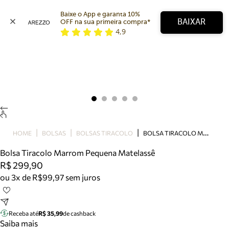
Baixe o App e garanta 10% 
BAIXAR
OFF na sua primeira compra* 
4,9
Arezzo
Favoritos
categorias sugeridas
Buscar produtos
Bota
Papete
Scarpin
Mocassim
Bolsa
B
OLSA TIRACOLO MARROM PEQUENA MATELASSÊ
HOME
BOLSAS
BOLSAS TIRACOLO
Sapatilha
Bolsa Tiracolo Marrom Pequena Matelassê
Tamanco
R$ 299,90
Tênis
ou 3x de R$99,97 sem juros
Mule
Rasteira
Precisa de ajuda?
Tire dúvidas sobre pedidos, devoluções e mais.
Receba até
R$ 35,99
de cashback
Saiba mais