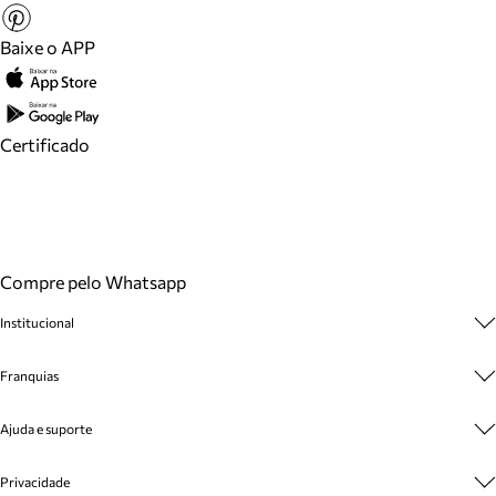
Baixe o APP
Certificado
Compre pelo Whatsapp
Institucional
Sobre A Marca
Franquias
Cashback
Trabalhe Conosco
Multimarcas
Ajuda e suporte
Venda Corporativa
Plano de Negócio
Sustentabilidade
Seja Franqueado
Central de Atendimento
Privacidade
Mapa do Site
Cadastro