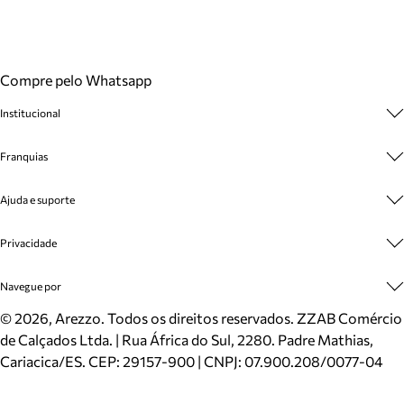
Compre pelo Whatsapp
Institucional
Sobre A Marca
Franquias
Cashback
Trabalhe Conosco
Multimarcas
Ajuda e suporte
Venda Corporativa
Plano de Negócio
Sustentabilidade
Seja Franqueado
Central de Atendimento
Privacidade
Mapa do Site
Cadastro
Benefícios
Entrega
Termos de Uso
Navegue por
Inverno
Meus Pedidos
Politica e Privacidade
Mundo Arezzo
Trocas e Devoluções
Sapatos
©
2026
, Arezzo. Todos os direitos reservados.
ZZAB Comércio
Cartão Presente
Bolsas
de Calçados Ltda. | Rua África do Sul, 2280. Padre Mathias,
Localizador de lojas
Scarpins
Cariacica/ES. CEP: 29157-900 | CNPJ: 07.900.208/0077-04
Sapatilhas