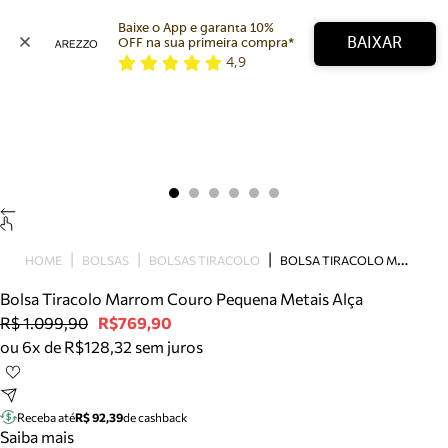
Baixe o App e garanta 10% 
BAIXAR
OFF na sua primeira compra* 
4,9
Arezzo
Favoritos
categorias sugeridas
Buscar produtos
Bota
Papete
Scarpin
Mocassim
Bolsa
B
OLSA TIRACOLO MARROM COURO PEQUENA METAIS ALÇA
HOME
BOLSAS
BOLSAS TIRACOLO
Sapatilha
Bolsa Tiracolo Marrom Couro Pequena Metais Alça
Tamanco
R$ 1.099,90
R$769,90
Tênis
ou 6x de R$128,32 sem juros
Mule
Rasteira
Precisa de ajuda?
Tire dúvidas sobre pedidos, devoluções e mais.
Receba até
R$ 92,39
de cashback
Saiba mais