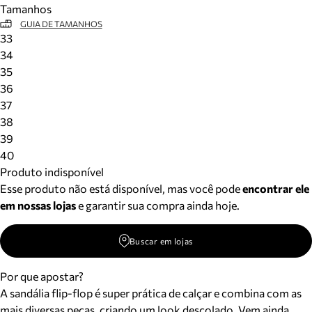
Tamanhos
Meus pedidos
GUIA DE TAMANHOS
Acompanhe seus pedidos e solicite devoluções.
33
34
35
36
37
38
39
40
Produto indisponível
Esse produto não está disponível, mas você pode
encontrar ele
em nossas lojas
e garantir sua compra ainda hoje.
Buscar em lojas
Por que apostar?
A sandália flip-flop é super prática de calçar e combina com as
mais diversas peças, criando um look descolado. Vem ainda