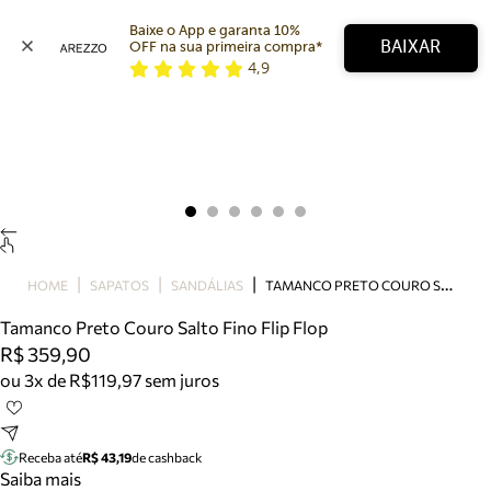
Baixe o App e garanta 10% 
BAIXAR
OFF na sua primeira compra* 
4,9
Arezzo
Favoritos
categorias sugeridas
Buscar produtos
Bota
Papete
Scarpin
Mocassim
Bolsa
T
AMANCO PRETO COURO SALTO FINO FLIP FLOP
HOME
SAPATOS
SANDÁLIAS
Sapatilha
Tamanco Preto Couro Salto Fino Flip Flop
Tamanco
R$ 359,90
Tênis
ou 3x de R$119,97 sem juros
Mule
Rasteira
Precisa de ajuda?
Tire dúvidas sobre pedidos, devoluções e mais.
Receba até
R$ 43,19
de cashback
Saiba mais