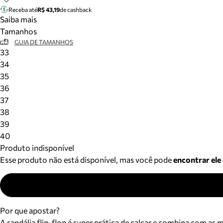
Receba até
R$ 43,19
de cashback
Saiba mais
Tamanhos
GUIA DE TAMANHOS
33
34
35
36
37
38
39
40
Produto indisponível
Esse produto não está disponível, mas você pode
encontrar ele
Por que apostar?
A sandália flip-flop é super prática de calçar e combina com as 