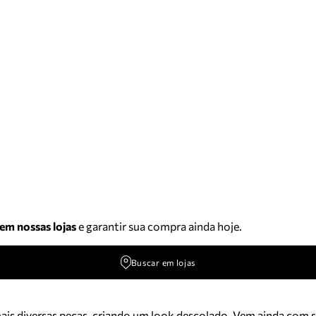
 em nossas lojas
e garantir sua compra ainda hoje.
Buscar em lojas
mais diversas peças, criando um look descolado. Vem ainda com sa