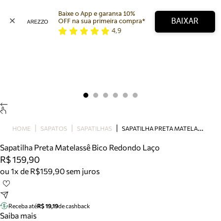
Baixe o App e garanta 10% 
BAIXAR
OFF na sua primeira compra* 
4,9
Arezzo
Favoritos
categorias sugeridas
Buscar produtos
Bota
Papete
Scarpin
Mocassim
Bolsa
S
APATILHA PRETA MATELASSÊ BICO REDONDO LAÇO
HOME
SAPATOS
SAPATILHAS
Sapatilha
Sapatilha Preta Matelassê Bico Redondo Laço
Tamanco
R$ 159,90
Tênis
ou 1x de R$159,90 sem juros
Mule
Rasteira
Precisa de ajuda?
Tire dúvidas sobre pedidos, devoluções e mais.
Receba até
R$ 19,19
de cashback
Saiba mais