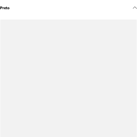
Meus pedidos
Preto
Acompanhe seus pedidos e solicite devoluções.