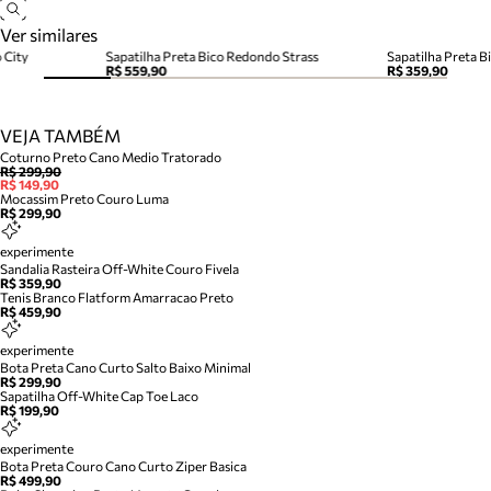
Ver similares
 City
Sapatilha Preta Bico Redondo Strass
Sapatilha Preta 
R$ 559,90
R$ 359,90
VEJA TAMBÉM
Coturno Preto Cano Medio Tratorado
R$ 299,90
R$ 149,90
Mocassim Preto Couro Luma
R$ 299,90
experimente
Sandalia Rasteira Off-White Couro Fivela
R$ 359,90
Tenis Branco Flatform Amarracao Preto
R$ 459,90
experimente
Bota Preta Cano Curto Salto Baixo Minimal
R$ 299,90
Sapatilha Off-White Cap Toe Laco
R$ 199,90
experimente
Bota Preta Couro Cano Curto Ziper Basica
R$ 499,90