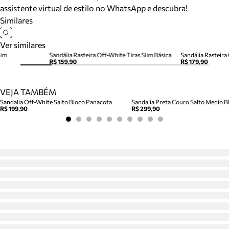
assistente virtual de estilo no WhatsApp e descubra!
Similares
Ver similares
lim
Sandália Rasteira Off-White Tiras Slim Básica
R$ 159,90
R$ 179,90
VEJA TAMBÉM
Sandalia Off-White Salto Bloco Panacota
Sandalia Preta Couro Salto Medio Bl
R$ 199,90
R$ 299,90