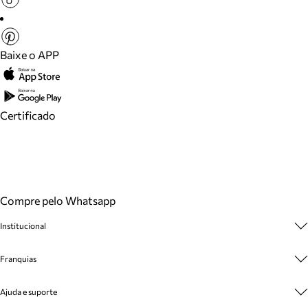
Baixe o APP
Certificado
Compre pelo Whatsapp
Institucional
Sobre A Marca
Franquias
Cashback
Trabalhe Conosco
Multimarcas
Ajuda e suporte
Venda Corporativa
Plano de Negócio