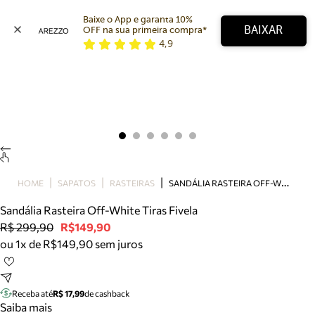
Baixe o App e garanta 10% 
BAIXAR
OFF na sua primeira compra* 
4,9
Arezzo
Favoritos
categorias sugeridas
Buscar produtos
Bota
Papete
Scarpin
Mocassim
Bolsa
S
ANDÁLIA RASTEIRA OFF-WHITE TIRAS FIVELA
HOME
SAPATOS
RASTEIRAS
Sapatilha
Sandália Rasteira Off-White Tiras Fivela
Tamanco
R$ 299,90
R$149,90
Tênis
ou 1x de R$149,90 sem juros
Mule
Rasteira
Precisa de ajuda?
Tire dúvidas sobre pedidos, devoluções e mais.
Receba até
R$ 17,99
de cashback
Saiba mais