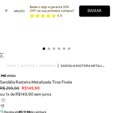
Baixe o App e garanta 10% 
BAIXAR
OFF na sua primeira compra* 
4,9
Arezzo
Favoritos
categorias sugeridas
Buscar produtos
Bota
Papete
Scarpin
Mocassim
Bolsa
S
ANDÁLIA RASTEIRA METALIZADA TIRAS FIVELA
HOME
SAPATOS
RASTEIRAS
Sapatilha
Tamanco
Tênis
Sandália Rasteira Metalizada Tiras Fivela
Mule
R$ 299,90
R$149,90
Rasteira
ou 1x de R$149,90 sem juros
Precisa de ajuda?
Tire dúvidas sobre pedidos, devoluções e mais.
Receba até
R$ 17,99
de cashback