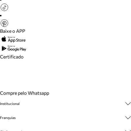
Baixe o APP
Certificado
Compre pelo Whatsapp
Institucional
Sobre A Marca
Franquias
Cashback
Trabalhe Conosco
Multimarcas