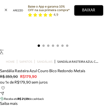
Baixe o App e garanta 10% 
BAIXAR
OFF na sua primeira compra* 
4,9
Arezzo
Favoritos
categorias sugeridas
Buscar produtos
Bota
Papete
Scarpin
Mocassim
Bolsa
S
ANDÁLIA RASTEIRA AZUL COURO BICO REDONDO METAIS
HOME
SAPATOS
SANDÁLIAS
Sapatilha
Sandália Rasteira Azul Couro Bico Redondo Metais
Tamanco
R$ 359,90
R$179,90
Tênis
ou 1x de R$179,90 sem juros
Mule
Rasteira
Precisa de ajuda?
Tire dúvidas sobre pedidos, devoluções e mais.
Receba até
R$ 21,59
de cashback
Saiba mais