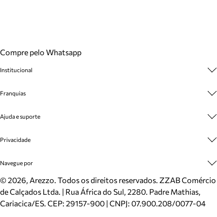
Compre pelo Whatsapp
Institucional
Sobre A Marca
Franquias
Cashback
Trabalhe Conosco
Multimarcas
Ajuda e suporte
Venda Corporativa
Plano de Negócio
Sustentabilidade
Seja Franqueado
Central de Atendimento
Privacidade
Mapa do Site
Cadastro
Benefícios
Entrega
Termos de Uso
Navegue por
Inverno
Meus Pedidos
Politica e Privacidade
Mundo Arezzo
Trocas e Devoluções
Sapatos
©
2026
, Arezzo. Todos os direitos reservados.
ZZAB Comércio
Cartão Presente
Bolsas
de Calçados Ltda. | Rua África do Sul, 2280. Padre Mathias,
Localizador de lojas
Scarpins
Cariacica/ES. CEP: 29157-900 | CNPJ: 07.900.208/0077-04
Sapatilhas