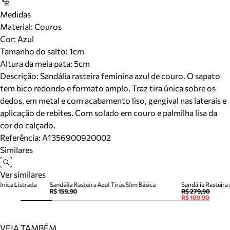
Medidas
Material
:
Couros
Cor
:
Azul
Tamanho do salto:
1cm
Altura da meia pata:
5
cm
Descrição:
Sandália rasteira feminina azul de couro. O sapato
tem bico redondo e formato amplo. Traz tira única sobre os
dedos, em metal e com acabamento liso, gengival nas laterais e
aplicação de rebites. Com solado em couro e palmilha lisa da
cor do calçado.
Referência:
A1356900920002
Similares
Ver similares
Única Listrada
Sandália Rasteira Azul Tiras Slim Básica
Sandália Rasteira 
R$ 159,90
R$ 279,90
R$ 109,90
VEJA TAMBÉM