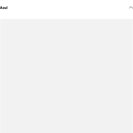
Meus pedidos
Azul
Acompanhe seus pedidos e solicite devoluções.