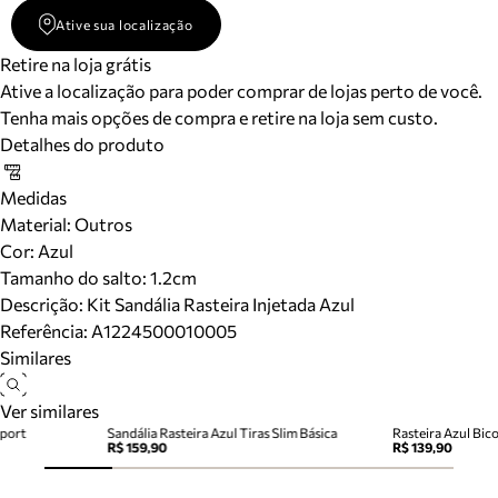
Ative sua localização
Retire na loja grátis
Ative a localização para poder comprar de lojas perto de você.
Tenha mais opções de compra e retire na loja sem custo.
Detalhes do produto
Medidas
Material
:
Outros
Cor
:
Azul
Tamanho do salto:
1.2cm
Descrição:
Kit Sandália Rasteira Injetada Azul
Referência:
A1224500010005
Similares
Ver similares
Sport
Sandália Rasteira Azul Tiras Slim Básica
Rasteira Azul Bic
R$ 159,90
R$ 139,90