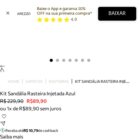
Baixe o App e garanta 10% 
BAIXAR
OFF na sua primeira compra* 
4,9
Arezzo
Favoritos
categorias sugeridas
Buscar produtos
Bota
Papete
Scarpin
Mocassim
Bolsa
K
IT SANDÁLIA RASTEIRA INJETADA AZUL
HOME
SAPATOS
RASTEIRAS
Sapatilha
Kit Sandália Rasteira Injetada Azul
Tamanco
R$ 229,90
R$89,90
Tênis
ou 1x de R$89,90 sem juros
Mule
Rasteira
Precisa de ajuda?
Tire dúvidas sobre pedidos, devoluções e mais.
Receba até
R$ 10,79
de cashback
Saiba mais