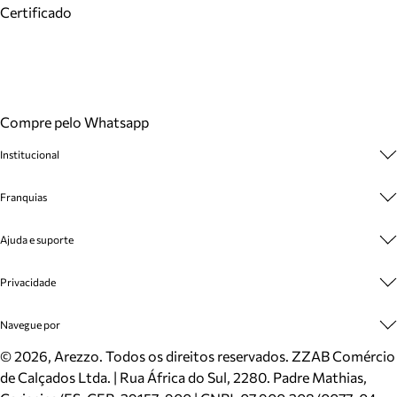
Certificado
Compre pelo Whatsapp
Institucional
Sobre A Marca
Franquias
Cashback
Trabalhe Conosco
Multimarcas
Ajuda e suporte
Venda Corporativa
Plano de Negócio
Sustentabilidade
Seja Franqueado
Central de Atendimento
Privacidade
Mapa do Site
Cadastro
Benefícios
Entrega
Termos de Uso
Navegue por
Inverno
Meus Pedidos
Politica e Privacidade
Mundo Arezzo
Trocas e Devoluções
Sapatos
©
2026
, Arezzo. Todos os direitos reservados.
ZZAB Comércio
Cartão Presente
Bolsas
de Calçados Ltda. | Rua África do Sul, 2280. Padre Mathias,