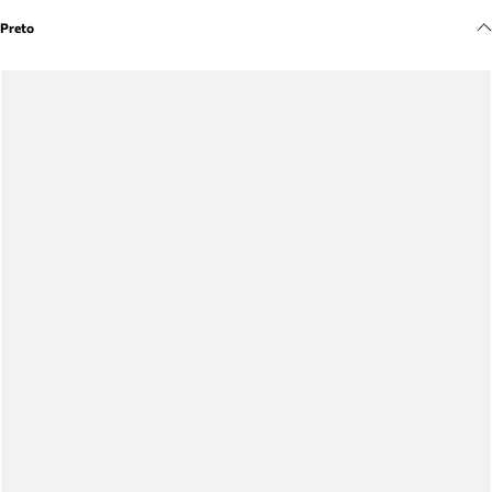
Meus pedidos
Preto
Acompanhe seus pedidos e solicite devoluções.