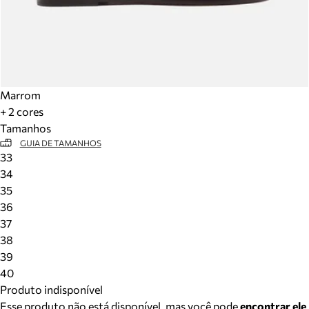
Marrom
+ 2 cores
Tamanhos
GUIA DE TAMANHOS
33
34
35
36
37
38
39
40
Produto indisponível
Esse produto não está disponível, mas você pode
encontrar ele