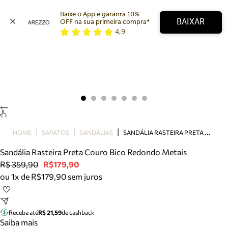
Baixe o App e garanta 10% 
BAIXAR
OFF na sua primeira compra* 
4,9
Arezzo
Favoritos
categorias sugeridas
Buscar produtos
Bota
Papete
Scarpin
Mocassim
Bolsa
S
ANDÁLIA RASTEIRA PRETA COURO BICO REDONDO METAIS
HOME
SAPATOS
SANDÁLIAS
Sapatilha
Sandália Rasteira Preta Couro Bico Redondo Metais
Tamanco
R$ 359,90
R$179,90
Tênis
ou 1x de R$179,90 sem juros
Mule
Rasteira
Precisa de ajuda?
Tire dúvidas sobre pedidos, devoluções e mais.
Receba até
R$ 21,59
de cashback
Saiba mais