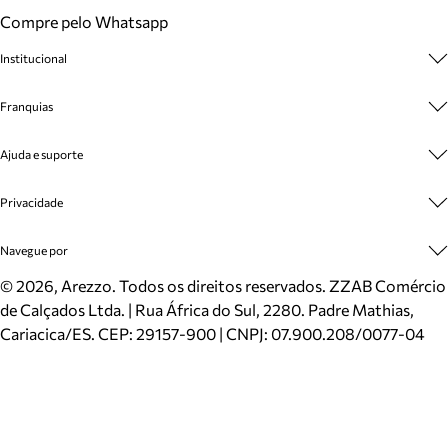
Compre pelo Whatsapp
Institucional
Sobre A Marca
Franquias
Cashback
Trabalhe Conosco
Multimarcas
Ajuda e suporte
Venda Corporativa
Plano de Negócio
Sustentabilidade
Seja Franqueado
Central de Atendimento
Privacidade
Mapa do Site
Cadastro
Benefícios
Entrega
Termos de Uso
Navegue por
Inverno
Meus Pedidos
Politica e Privacidade
Mundo Arezzo
Trocas e Devoluções
Sapatos
©
2026
, Arezzo. Todos os direitos reservados.
ZZAB Comércio
Cartão Presente
Bolsas
de Calçados Ltda. | Rua África do Sul, 2280. Padre Mathias,
Localizador de lojas
Scarpins
Cariacica/ES. CEP: 29157-900 | CNPJ: 07.900.208/0077-04
Sapatilhas
Mocassins
Tênis
Sandálias