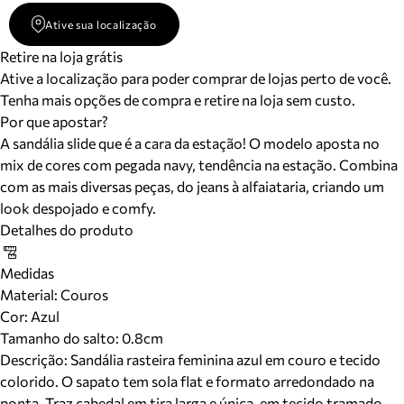
Ative sua localização
Retire na loja grátis
Ative a localização para poder comprar de lojas perto de você.
Tenha mais opções de compra e retire na loja sem custo.
Por que apostar?
A sandália slide que é a cara da estação! O modelo aposta no
mix de cores com pegada navy, tendência na estação. Combina
com as mais diversas peças, do jeans à alfaiataria, criando um
look despojado e comfy.
Detalhes do produto
Medidas
Material
:
Couros
Cor
:
Azul
Tamanho do salto:
0.8cm
Descrição:
Sandália rasteira feminina azul em couro e tecido
colorido. O sapato tem sola flat e formato arredondado na
ponta. Traz cabedal em tira larga e única, em tecido tramado