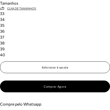
Tamanhos
Meus pedidos
GUIA DE TAMANHOS
Acompanhe seus pedidos e solicite devoluções.
33
34
35
36
37
38
39
40
Adicionar à sacola
Comprar Agora
Compre pelo Whatsapp