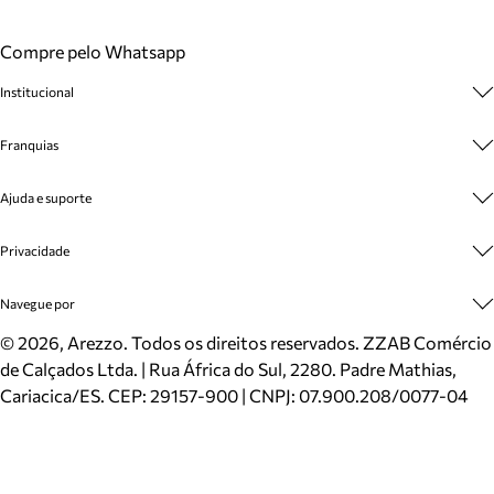
Compre pelo Whatsapp
Institucional
Sobre A Marca
Franquias
Cashback
Trabalhe Conosco
Multimarcas
Ajuda e suporte
Venda Corporativa
Plano de Negócio
Sustentabilidade
Seja Franqueado
Central de Atendimento
Privacidade
Mapa do Site
Cadastro
Benefícios
Entrega
Termos de Uso
Navegue por
Inverno
Meus Pedidos
Politica e Privacidade
Mundo Arezzo
Trocas e Devoluções
Sapatos
©
2026
, Arezzo. Todos os direitos reservados.
ZZAB Comércio
Cartão Presente
Bolsas
de Calçados Ltda. | Rua África do Sul, 2280. Padre Mathias,
Localizador de lojas
Scarpins
Cariacica/ES. CEP: 29157-900 | CNPJ: 07.900.208/0077-04
Sapatilhas
Mocassins
Tênis