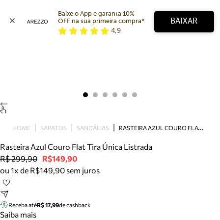
Baixe o App e garanta 10% 
BAIXAR
OFF na sua primeira compra* 
4,9
Arezzo
Favoritos
categorias sugeridas
Buscar produtos
Bota
Papete
Scarpin
Mocassim
Bolsa
R
ASTEIRA AZUL COURO FLAT TIRA ÚNICA LISTRADA
HOME
SAPATOS
SANDÁLIAS
Sapatilha
Rasteira Azul Couro Flat Tira Única Listrada
Tamanco
R$ 299,90
R$149,90
Tênis
ou 1x de R$149,90 sem juros
Mule
Rasteira
Precisa de ajuda?
Tire dúvidas sobre pedidos, devoluções e mais.
Receba até
R$ 17,99
de cashback
Saiba mais