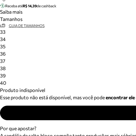
Receba até
R$ 14,39
de cashback
Saiba mais
Tamanhos
GUIA DE TAMANHOS
33
34
35
36
37
38
39
40
Produto indisponível
Esse produto não está disponível, mas você pode
encontrar ele
Por que apostar?
A sandália de salto bloco compõe tanto produções mais sóbri