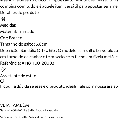
combina com tudo e é aquele item versátil para apostar sem me
Detalhes do produto
Medidas
Material
:
Tramados
Cor
:
Branco
Tamanho do salto:
5.8cm
Descrição:
Sandália Off-white. O modelo tem salto baixo bloco q
em torno do calcanhar e tornozelo com fecho em fivela metálica
Referência:
A1181100120003
Assistente de estilo
Ficou na dúvida se esse é o produto ideal? Fale com nossa assis
VEJA TAMBÉM
Sandalia Off-White Salto Bloco Panacota
Sandalia Preta Salto Medio Bloco Tiras Fivela