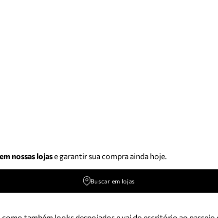
 em nossas lojas
e garantir sua compra ainda hoje.
Buscar em lojas
as como também looks despojados e vai do escritório ao passe