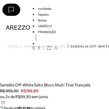
novidades
Sapatos
Bolsas
VERÃO'27
PROMOÇÃO
Arezzo
HOME
SAPATOS
SANDÁLIAS
Sandália Off-White Salto Bloco Multi Tiras Trançada
R$ 399,90
R$199,90
ou 2x de R$99,95 sem juros
Receba até
R$ 23,99
de cashback