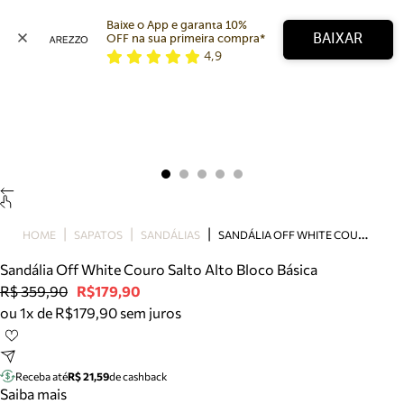
Baixe o App e garanta 10% 
BAIXAR
OFF na sua primeira compra* 
4,9
Arezzo
Favoritos
categorias sugeridas
Buscar produtos
Bota
Papete
Scarpin
Mocassim
Bolsa
S
ANDÁLIA OFF WHITE COURO SALTO ALTO BLOCO BÁSICA
HOME
SAPATOS
SANDÁLIAS
Sapatilha
Sandália Off White Couro Salto Alto Bloco Básica
Tamanco
R$ 359,90
R$179,90
Tênis
ou 1x de R$179,90 sem juros
Mule
Rasteira
Precisa de ajuda?
Tire dúvidas sobre pedidos, devoluções e mais.
Receba até
R$ 21,59
de cashback
Saiba mais