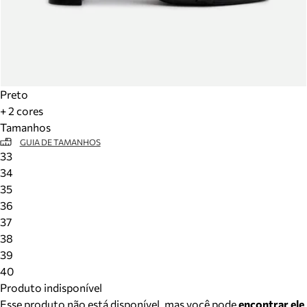
Preto
+ 2 cores
Tamanhos
GUIA DE TAMANHOS
33
34
35
36
37
38
39
40
Produto indisponível
Esse produto não está disponível, mas você pode
encontrar ele