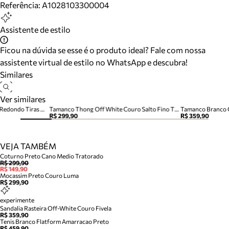
Referência:
A1028103300004
Assistente de estilo
Ficou na dúvida se esse é o produto ideal? Fale com nossa
assistente virtual de estilo no WhatsApp e descubra!
Similares
Ver similares
Sandália Rasteira Branca Bico Redondo Tiras Metais
Tamanco Thong Off White Couro Salto Fino Tira Dedo
Tamanco Branco C
R$ 299,90
R$ 359,90
VEJA TAMBÉM
Coturno Preto Cano Medio Tratorado
R$ 299,90
R$ 149,90
Mocassim Preto Couro Luma
R$ 299,90
experimente
Sandalia Rasteira Off-White Couro Fivela
R$ 359,90
Tenis Branco Flatform Amarracao Preto
R$ 459,90