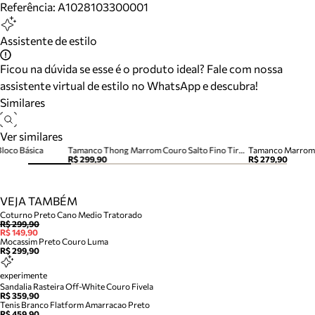
Referência:
A1028103300001
Assistente de estilo
Ficou na dúvida se esse é o produto ideal? Fale com nossa
assistente virtual de estilo no WhatsApp e descubra!
Similares
Ver similares
Bloco Básica
Tamanco Thong Marrom Couro Salto Fino Tira Dedo
Tamanco Marrom 
R$ 299,90
R$ 279,90
VEJA TAMBÉM
Coturno Preto Cano Medio Tratorado
R$ 299,90
R$ 149,90
Mocassim Preto Couro Luma
R$ 299,90
experimente
Sandalia Rasteira Off-White Couro Fivela
R$ 359,90
Tenis Branco Flatform Amarracao Preto
R$ 459,90