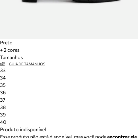
Preto
+ 2 cores
Tamanhos
GUIA DE TAMANHOS
33
34
35
36
37
38
39
40
Produto indisponível
Esse produto não está disponível, mas você pode
encontrar ele