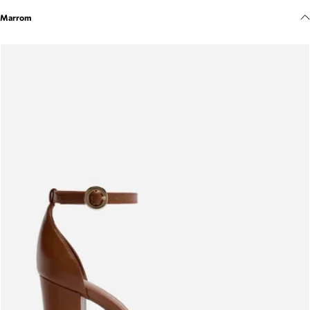
Meus pedidos
Marrom
Acompanhe seus pedidos e solicite devoluções.