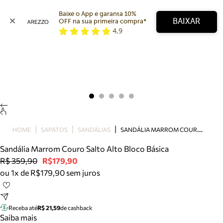
Baixe o App e garanta 10% 
BAIXAR
OFF na sua primeira compra* 
4,9
Arezzo
Favoritos
categorias sugeridas
Buscar produtos
Bota
Papete
Scarpin
Mocassim
Bolsa
S
ANDÁLIA MARROM COURO SALTO ALTO BLOCO BÁSICA
HOME
SAPATOS
SANDÁLIAS
Sapatilha
Sandália Marrom Couro Salto Alto Bloco Básica
Tamanco
R$ 359,90
R$179,90
Tênis
ou 1x de R$179,90 sem juros
Mule
Rasteira
Precisa de ajuda?
Tire dúvidas sobre pedidos, devoluções e mais.
Receba até
R$ 21,59
de cashback
Saiba mais