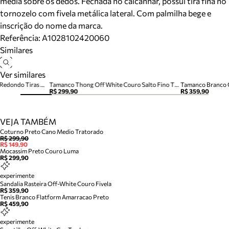
média sobre os dedos. Fechada no calcanhar, possui tira fina no
tornozelo com fivela metálica lateral. Com palmilha bege e
inscrição do nome da marca.
Referência:
A1028102420060
Similares
Ver similares
Sandália Rasteira Branca Bico Redondo Tiras Metais
Tamanco Thong Off White Couro Salto Fino Tira Dedo
Tamanco Branco C
R$ 299,90
R$ 359,90
VEJA TAMBÉM
Coturno Preto Cano Medio Tratorado
R$ 299,90
R$ 149,90
Mocassim Preto Couro Luma
R$ 299,90
experimente
Sandalia Rasteira Off-White Couro Fivela
R$ 359,90
Tenis Branco Flatform Amarracao Preto
R$ 459,90
experimente