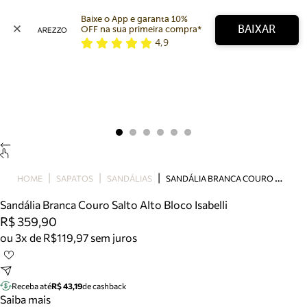
Baixe o App e garanta 10% 
BAIXAR
OFF na sua primeira compra* 
4,9
Arezzo
Favoritos
categorias sugeridas
Buscar produtos
Bota
Papete
Scarpin
Mocassim
Bolsa
S
ANDÁLIA BRANCA COURO SALTO ALTO BLOCO ISABELLI
HOME
SAPATOS
SANDÁLIAS
Sapatilha
Sandália Branca Couro Salto Alto Bloco Isabelli
Tamanco
R$ 359,90
Tênis
ou 3x de R$119,97 sem juros
Mule
Rasteira
Precisa de ajuda?
Tire dúvidas sobre pedidos, devoluções e mais.
Receba até
R$ 43,19
de cashback
Saiba mais