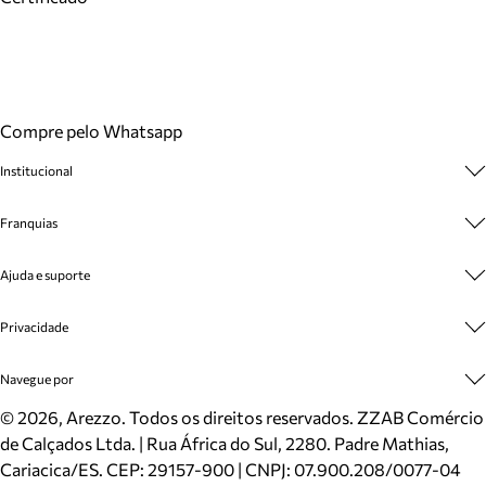
Compre pelo Whatsapp
Institucional
Sobre A Marca
Franquias
Cashback
Trabalhe Conosco
Multimarcas
Ajuda e suporte
Venda Corporativa
Plano de Negócio
Sustentabilidade
Seja Franqueado
Central de Atendimento
Privacidade
Mapa do Site
Cadastro
Benefícios
Entrega
Termos de Uso
Navegue por
Inverno
Meus Pedidos
Politica e Privacidade
Mundo Arezzo
Trocas e Devoluções
Sapatos
©
2026
, Arezzo. Todos os direitos reservados.
ZZAB Comércio
Cartão Presente
Bolsas
de Calçados Ltda. | Rua África do Sul, 2280. Padre Mathias,
Localizador de lojas
Scarpins
Cariacica/ES. CEP: 29157-900 | CNPJ: 07.900.208/0077-04