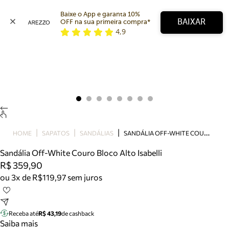
Baixe o App e garanta 10% 
BAIXAR
OFF na sua primeira compra* 
4,9
Arezzo
Favoritos
categorias sugeridas
Buscar produtos
Bota
Papete
Scarpin
Mocassim
Bolsa
S
ANDÁLIA OFF-WHITE COURO BLOCO ALTO ISABELLI
HOME
SAPATOS
SANDÁLIAS
Sapatilha
Sandália Off-White Couro Bloco Alto Isabelli
Tamanco
R$ 359,90
Tênis
ou 3x de R$119,97 sem juros
Mule
Rasteira
Precisa de ajuda?
Tire dúvidas sobre pedidos, devoluções e mais.
Receba até
R$ 43,19
de cashback
Saiba mais