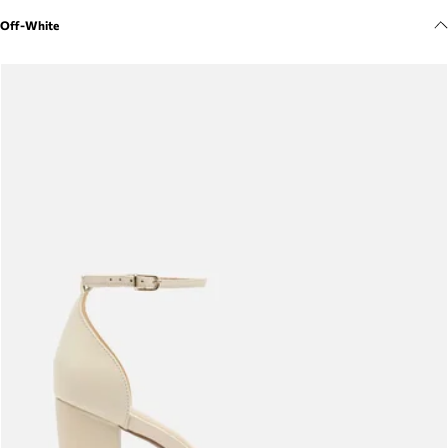
Meus pedidos
Off-White
Acompanhe seus pedidos e solicite devoluções.