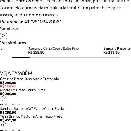
média sobre os dedos. Fechada no calcanhar, possui tira fina no
tornozelo com fivela metálica lateral. Com palmilha bege e
inscrição do nome da marca.
Referência:
A1028102420061
Similares
Ver similares
no
Tamanco Cinza Couro Salto Fino
Sandália Rasteira
R$ 359,90
R$ 399,90
VEJA TAMBÉM
Coturno Preto Cano Medio Tratorado
R$ 299,90
R$ 149,90
Mocassim Preto Couro Luma
R$ 299,90
experimente
Sandalia Rasteira Off-White Couro Fivela
R$ 359,90
Tenis Branco Flatform Amarracao Preto
R$ 459,90
experimente