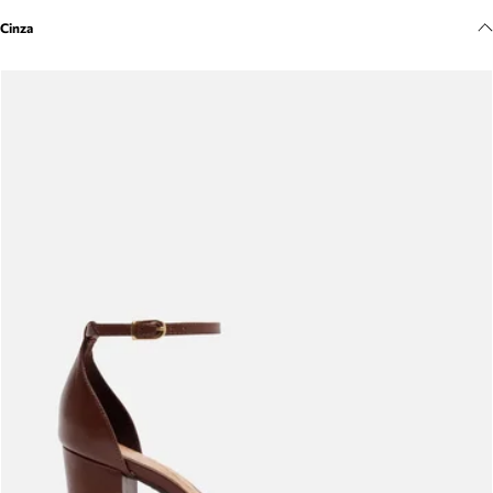
Meus pedidos
Cinza
Acompanhe seus pedidos e solicite devoluções.