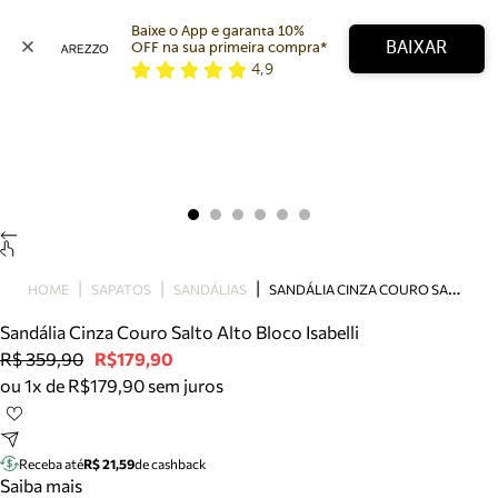
Baixe o App e garanta 10% 
BAIXAR
OFF na sua primeira compra* 
4,9
Arezzo
Favoritos
categorias sugeridas
Buscar produtos
Bota
Papete
Scarpin
Mocassim
Bolsa
S
ANDÁLIA CINZA COURO SALTO ALTO BLOCO ISABELLI
HOME
SAPATOS
SANDÁLIAS
Sapatilha
Sandália Cinza Couro Salto Alto Bloco Isabelli
Tamanco
R$ 359,90
R$179,90
Tênis
ou 1x de R$179,90 sem juros
Mule
Rasteira
Precisa de ajuda?
Tire dúvidas sobre pedidos, devoluções e mais.
Receba até
R$ 21,59
de cashback
Saiba mais