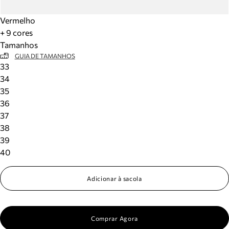
Vermelho
+ 9 cores
Tamanhos
GUIA DE TAMANHOS
33
34
35
36
37
38
39
40
Adicionar à sacola
Comprar Agora