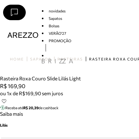
novidades
Sapatos
Bolsas
VERÃO'27
PROMOÇÃO
Arezzo
HOME
SAPATOS
RASTEIRAS
Rasteira Roxa Couro Slide Lilás Light
R$ 169,90
ou 1x de R$169,90 sem juros
Receba até
R$ 20,39
de cashback
Saiba mais
Lilás