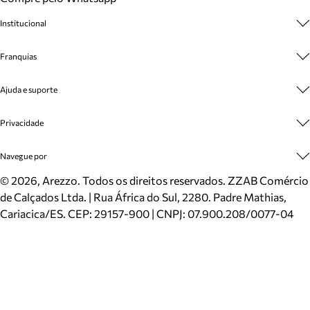
Institucional
Sobre A Marca
Franquias
Cashback
Trabalhe Conosco
Multimarcas
Ajuda e suporte
Venda Corporativa
Plano de Negócio
Sustentabilidade
Seja Franqueado
Central de Atendimento
Privacidade
Mapa do Site
Cadastro
Benefícios
Entrega
Termos de Uso
Navegue por
Inverno
Meus Pedidos
Politica e Privacidade
Mundo Arezzo
Trocas e Devoluções
Sapatos
©
2026
, Arezzo. Todos os direitos reservados.
ZZAB Comércio
Cartão Presente
Bolsas
de Calçados Ltda. | Rua África do Sul, 2280. Padre Mathias,
Localizador de lojas
Scarpins
Cariacica/ES. CEP: 29157-900 | CNPJ: 07.900.208/0077-04
Sapatilhas
Mocassins
Tênis
Sandálias
Mules