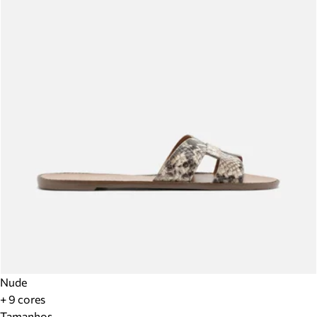
Nude
+ 9 cores
Tamanhos