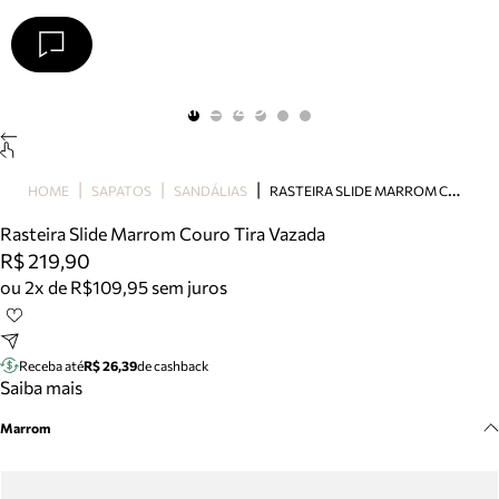
Arezzo
Favoritos
categorias sugeridas
Buscar produtos
Bota
R
ASTEIRA SLIDE MARROM COURO TIRA VAZADA
HOME
SAPATOS
SANDÁLIAS
Papete
Scarpin
Rasteira Slide Marrom Couro Tira Vazada
Mocassim
R$ 219,90
Bolsa
ou 2x de R$109,95 sem juros
Sapatilha
Tamanco
Tênis
Receba até
R$ 26,39
de cashback
Mule
Saiba mais
Rasteira
Marrom
Precisa de ajuda?
Tire dúvidas sobre pedidos, devoluções e mais.