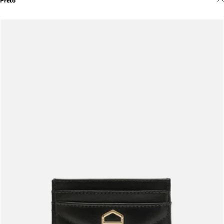
Preto
Meus pedidos
Acompanhe seus pedidos e solicite devoluções.