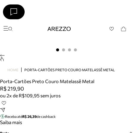
Arezzo
Favoritos
categorias sugeridas
Buscar produtos
Bota
Papete
Scarpin
Mocassim
HOME
PORTA-CARTÕES PRETO COURO MATELASSÊ METAL
Bolsa
Porta-Cartões Preto Couro Matelassê Metal
Sapatilha
R$ 219,90
Tamanco
ou 2x de R$109,95 sem juros
Tênis
Mule
Rasteira
Receba até
R$ 26,39
de cashback
Precisa de ajuda?
Saiba mais
Tire dúvidas sobre pedidos, devoluções e mais.