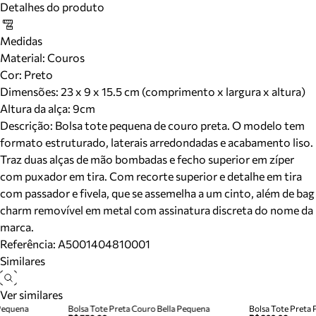
Detalhes do produto
Medidas
Material
:
Couros
Cor
:
Preto
Dimensões:
23 x 9 x 15.5 cm (comprimento x largura x altura)
Altura da alça:
9
cm
Descrição:
Bolsa tote pequena de couro preta. O modelo tem
formato estruturado, laterais arredondadas e acabamento liso.
Traz duas alças de mão bombadas e fecho superior em zíper
com puxador em tira. Com recorte superior e detalhe em tira
com passador e fivela, que se assemelha a um cinto, além de bag
charm removível em metal com assinatura discreta do nome da
marca.
Referência:
A5001404810001
Similares
Ver similares
 Pequena
Bolsa Tote Preta Couro Bella Pequena
Bolsa Tote Preta