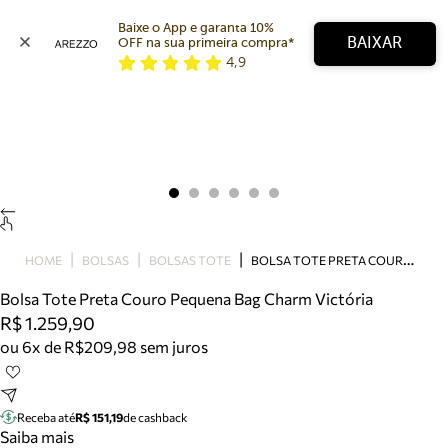
Baixe o App e garanta 10% 
BAIXAR
OFF na sua primeira compra* 
4,9
Arezzo
Favoritos
categorias sugeridas
Buscar produtos
Bota
Papete
Scarpin
Mocassim
Bolsa
B
OLSA TOTE PRETA COURO PEQUENA BAG CHARM VICTÓRIA
HOME
BOLSAS
BOLSAS TOTE
Sapatilha
Bolsa Tote Preta Couro Pequena Bag Charm Victória
Tamanco
R$ 1.259,90
Tênis
ou 6x de R$209,98 sem juros
Mule
Rasteira
Precisa de ajuda?
Tire dúvidas sobre pedidos, devoluções e mais.
Receba até
R$ 151,19
de cashback
Saiba mais