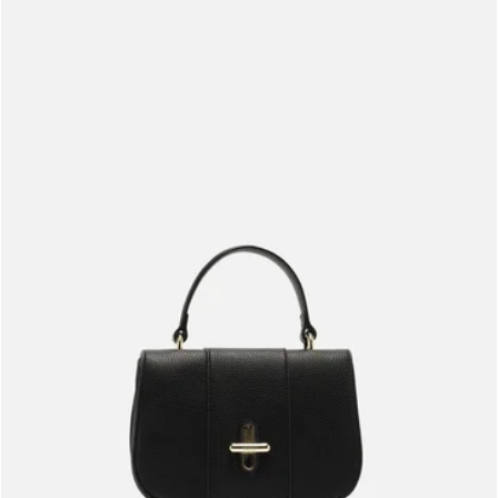
Meus pedidos
Acompanhe seus pedidos e solicite devoluções.