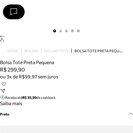
Arezzo
Favoritos
categorias sugeridas
Buscar produtos
Bota
B
OLSA TOTE PRETA PEQUENA
HOME
BOLSAS
BOLSAS TOTE
Papete
Scarpin
Bolsa Tote Preta Pequena
Mocassim
R$ 299,90
Bolsa
ou 3x de R$99,97 sem juros
Sapatilha
Tamanco
Tênis
Receba até
R$ 35,99
de cashback
Mule
Saiba mais
Rasteira
Preto
Precisa de ajuda?
Tire dúvidas sobre pedidos, devoluções e mais.