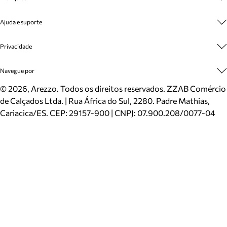
Cashback
Trabalhe Conosco
Multimarcas
Ajuda e suporte
Venda Corporativa
Plano de Negócio
Sustentabilidade
Seja Franqueado
Central de Atendimento
Privacidade
Mapa do Site
Cadastro
Benefícios
Entrega
Termos de Uso
Navegue por
Inverno
Meus Pedidos
Politica e Privacidade
Mundo Arezzo
Trocas e Devoluções
Sapatos
©
2026
, Arezzo. Todos os direitos reservados.
ZZAB Comércio
Cartão Presente
Bolsas
de Calçados Ltda. | Rua África do Sul, 2280. Padre Mathias,
Localizador de lojas
Scarpins
Cariacica/ES. CEP: 29157-900 | CNPJ: 07.900.208/0077-04
Sapatilhas
Mocassins
Tênis
Sandálias
Mules
Rasteiras