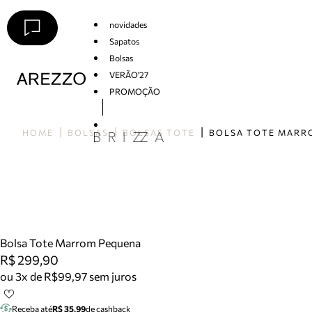
novidades
Sapatos
Bolsas
VERÃO'27
PROMOÇÃO
Arezzo
HOME
BOLSAS
BOLSAS TOTE
Bolsa Tote Marrom Pequena
R$ 299,90
ou 3x de R$99,97 sem juros
Receba até
R$ 35,99
de cashback