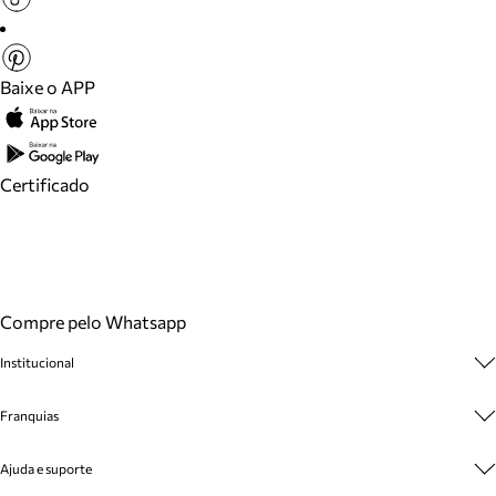
Baixe o APP
Certificado
Compre pelo Whatsapp
Institucional
Sobre A Marca
Franquias
Cashback
Trabalhe Conosco
Multimarcas
Ajuda e suporte
Venda Corporativa
Plano de Negócio