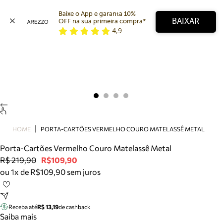
Baixe o App e garanta 10% 
BAIXAR
OFF na sua primeira compra* 
4,9
Arezzo
Favoritos
categorias sugeridas
Buscar produtos
Bota
Papete
Scarpin
Mocassim
Bolsa
HOME
PORTA-CARTÕES VERMELHO COURO MATELASSÊ METAL
Sapatilha
Porta-Cartões Vermelho Couro Matelassê Metal
Tamanco
R$ 219,90
R$109,90
Tênis
ou 1x de R$109,90 sem juros
Mule
Rasteira
Precisa de ajuda?
Tire dúvidas sobre pedidos, devoluções e mais.
Receba até
R$ 13,19
de cashback
Saiba mais