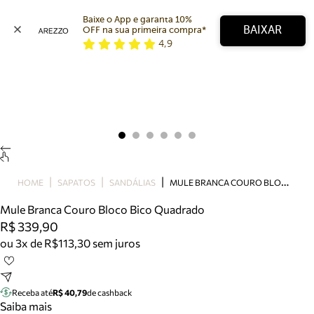
Baixe o App e garanta 10% 
BAIXAR
OFF na sua primeira compra* 
4,9
Arezzo
Favoritos
categorias sugeridas
Buscar produtos
Bota
Papete
Scarpin
Mocassim
Bolsa
M
ULE BRANCA COURO BLOCO BICO QUADRADO
HOME
SAPATOS
SANDÁLIAS
Sapatilha
Mule Branca Couro Bloco Bico Quadrado
Tamanco
R$ 339,90
Tênis
ou 3x de R$113,30 sem juros
Mule
Rasteira
Precisa de ajuda?
Tire dúvidas sobre pedidos, devoluções e mais.
Receba até
R$ 40,79
de cashback
Saiba mais