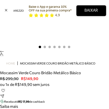
Baixe o App e garanta 10% 
BAIXAR
OFF na sua primeira compra* 
4,9
Arezzo
Favoritos
categorias sugeridas
Buscar produtos
Bota
Papete
Scarpin
Mocassim
Bolsa
HOME
MOCASSIM VERDE COURO BRIDÃO METÁLICO BÁSICO
Sapatilha
Mocassim Verde Couro Bridão Metálico Básico
Tamanco
R$ 299,90
R$149,90
Tênis
ou 1x de R$149,90 sem juros
Mule
Rasteira
Precisa de ajuda?
Tire dúvidas sobre pedidos, devoluções e mais.
Receba até
R$ 17,99
de cashback
Saiba mais