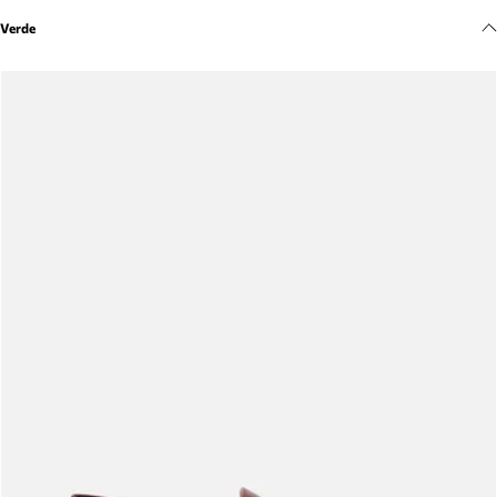
Meus pedidos
Verde
Acompanhe seus pedidos e solicite devoluções.