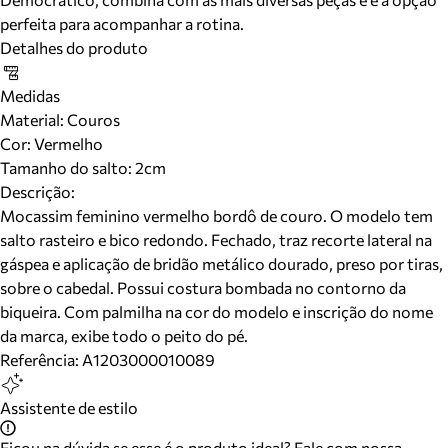
perfeita para acompanhar a rotina.
Detalhes do produto
Medidas
Material
:
Couros
Cor
:
Vermelho
Tamanho do salto:
2cm
Descrição:
Mocassim feminino vermelho bordô de couro. O modelo tem
salto rasteiro e bico redondo. Fechado, traz recorte lateral na
gáspea e aplicação de bridão metálico dourado, preso por tiras,
sobre o cabedal. Possui costura bombada no contorno da
biqueira. Com palmilha na cor do modelo e inscrição do nome
da marca, exibe todo o peito do pé.
Referência:
A1203000010089
Assistente de estilo
Ficou na dúvida se esse é o produto ideal? Fale com nossa