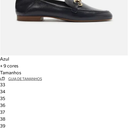
Azul
+ 9 cores
Tamanhos
GUIA DE TAMANHOS
33
34
35
36
37
38
39