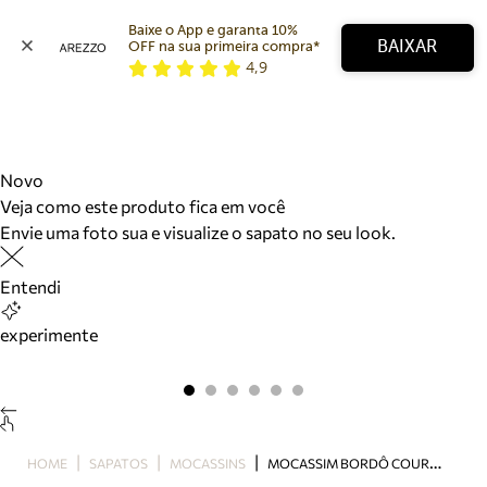
Baixe o App e garanta 10% 
BAIXAR
OFF na sua primeira compra* 
4,9
Arezzo
Favoritos
categorias sugeridas
Buscar produtos
Bota
Novo
Papete
Veja como este produto fica em você
Scarpin
Envie uma foto sua e visualize o sapato no seu look.
Mocassim
Bolsa
Entendi
Sapatilha
Tamanco
experimente
Tênis
Mule
Rasteira
Precisa de ajuda?
Tire dúvidas sobre pedidos, devoluções e mais.
M
OCASSIM BORDÔ COURO BRIDÃO METÁLICO BÁSICO LUMA
HOME
SAPATOS
MOCASSINS