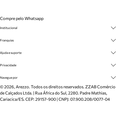
Compre pelo Whatsapp
Institucional
Sobre A Marca
Franquias
Cashback
Trabalhe Conosco
Multimarcas
Ajuda e suporte
Venda Corporativa
Plano de Negócio
Sustentabilidade
Seja Franqueado
Central de Atendimento
Privacidade
Mapa do Site
Cadastro
Benefícios
Entrega
Termos de Uso
Navegue por
Inverno
Meus Pedidos
Politica e Privacidade
Mundo Arezzo
Trocas e Devoluções
Sapatos
©
2026
, Arezzo. Todos os direitos reservados.
ZZAB Comércio
Cartão Presente
Bolsas
de Calçados Ltda. | Rua África do Sul, 2280. Padre Mathias,
Localizador de lojas
Scarpins
Cariacica/ES. CEP: 29157-900 | CNPJ: 07.900.208/0077-04
Sapatilhas
Mocassins