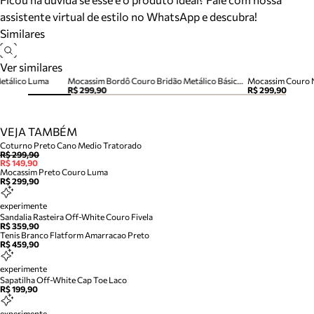
assistente virtual de estilo no WhatsApp e descubra!
Similares
Ver similares
etálico Luma
Mocassim Bordô Couro Bridão Metálico Básico Luma
Mocassim Couro 
R$ 299,90
R$ 299,90
VEJA TAMBÉM
Coturno Preto Cano Medio Tratorado
R$ 299,90
R$ 149,90
Mocassim Preto Couro Luma
R$ 299,90
experimente
Sandalia Rasteira Off-White Couro Fivela
R$ 359,90
Tenis Branco Flatform Amarracao Preto
R$ 459,90
experimente
Sapatilha Off-White Cap Toe Laco
R$ 199,90
experimente