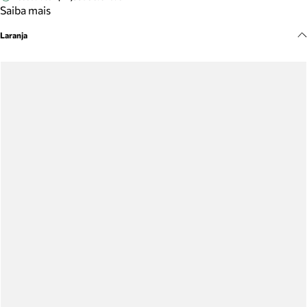
Meus pedidos
Saiba mais
Acompanhe seus pedidos e solicite devoluções.
Laranja