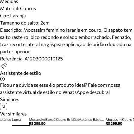
Medidas
Material
:
Couros
Cor
:
Laranja
Tamanho do salto:
2cm
Descrição:
Mocassim feminino laranja em couro. O sapato tem
salto rasteiro, bico redondo e solado emborrachado. Fechado,
traz recorte lateral na gáspea e aplicação de bridão dourado na
parte superior.
Referência:
A1203000010125
Assistente de estilo
Ficou na dúvida se esse é o produto ideal? Fale com nossa
assistente virtual de estilo no WhatsApp e descubra!
Similares
Ver similares
etálico Luma
Mocassim Bordô Couro Bridão Metálico Básico Luma
Mocassim Couro 
R$ 299,90
R$ 299,90