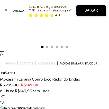
Baixe o App e garanta 10% 
BAIXAR
OFF na sua primeira compra* 
4,9
Arezzo
Favoritos
categorias sugeridas
Buscar produtos
Bota
Papete
Scarpin
Mocassim
Bolsa
M
OCASSIM LARANJA COURO BICO REDONDO BRIDÃO
HOME
SAPATOS
MOCASSINS
Sapatilha
Tamanco
Tênis
Mocassim Laranja Couro Bico Redondo Bridão
Mule
R$ 299,90
R$149,90
Rasteira
ou 1x de R$149,90 sem juros
Precisa de ajuda?
Tire dúvidas sobre pedidos, devoluções e mais.
Receba até
R$ 17,99
de cashback