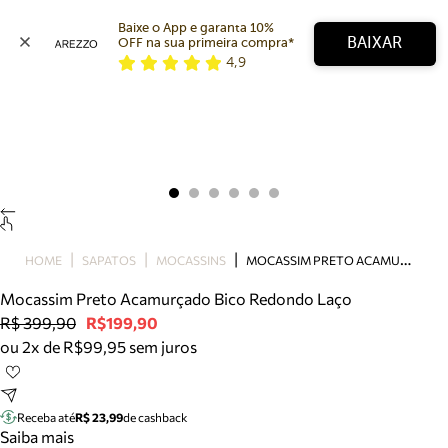
Baixe o App e garanta 10% 
BAIXAR
OFF na sua primeira compra* 
4,9
Arezzo
Favoritos
categorias sugeridas
Buscar produtos
Bota
Papete
Scarpin
Mocassim
Bolsa
M
OCASSIM PRETO ACAMURÇADO BICO REDONDO LAÇO
HOME
SAPATOS
MOCASSINS
Sapatilha
Mocassim Preto Acamurçado Bico Redondo Laço
Tamanco
R$ 399,90
R$199,90
Tênis
ou 2x de R$99,95 sem juros
Mule
Rasteira
Precisa de ajuda?
Tire dúvidas sobre pedidos, devoluções e mais.
Receba até
R$ 23,99
de cashback
Saiba mais