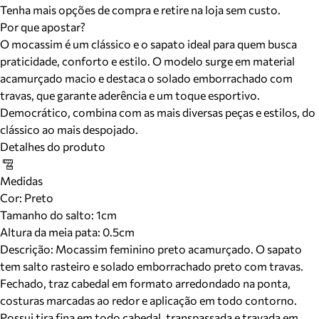
Tenha mais opções de compra e retire na loja sem custo.
Por que apostar?
O mocassim é um clássico e o sapato ideal para quem busca
praticidade, conforto e estilo. O modelo surge em material
acamurçado macio e destaca o solado emborrachado com
travas, que garante aderência e um toque esportivo.
Democrático, combina com as mais diversas peças e estilos, do
clássico ao mais despojado.
Detalhes do produto
Medidas
Cor
:
Preto
Tamanho do salto:
1cm
Altura da meia pata:
0.5
cm
Descrição:
Mocassim feminino preto acamurçado. O sapato
tem salto rasteiro e solado emborrachado preto com travas.
Fechado, traz cabedal em formato arredondado na ponta,
costuras marcadas ao redor e aplicação em todo contorno.
Possui tira fina em todo cabedal, transpassada e travada em