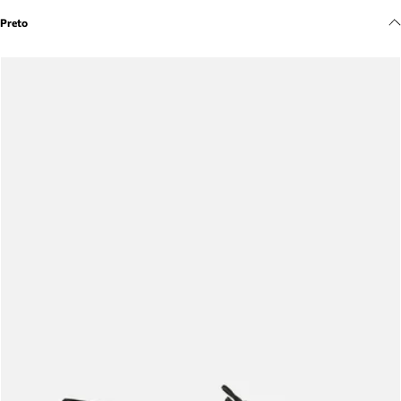
Meus pedidos
Preto
Acompanhe seus pedidos e solicite devoluções.