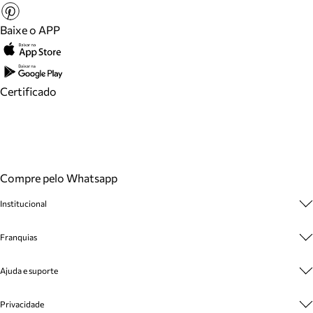
Baixe o APP
Certificado
Compre pelo Whatsapp
Institucional
Sobre A Marca
Franquias
Cashback
Trabalhe Conosco
Multimarcas
Ajuda e suporte
Venda Corporativa
Plano de Negócio
Sustentabilidade
Seja Franqueado
Central de Atendimento
Privacidade
Mapa do Site
Cadastro