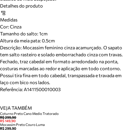
Detalhes do produto
Medidas
Cor
:
Cinza
Tamanho do salto:
1cm
Altura da meia pata:
0.5
cm
Descrição:
Mocassim feminino cinza acamurçado. O sapato
tem salto rasteiro e solado emborrachado cinza com travas.
Fechado, traz cabedal em formato arredondado na ponta,
costuras marcadas ao redor e aplicação em todo contorno.
Possui tira fina em todo cabedal, transpassada e travada em
laço com bico nos lados.
Referência:
A1411500010003
VEJA TAMBÉM
Coturno Preto Cano Medio Tratorado
R$ 299,90
R$ 149,90
Mocassim Preto Couro Luma
R$ 299,90