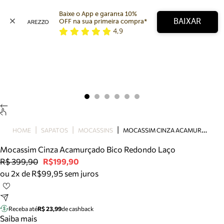
Baixe o App e garanta 10% 
BAIXAR
OFF na sua primeira compra* 
4,9
Arezzo
Favoritos
categorias sugeridas
Buscar produtos
Bota
Papete
Scarpin
Mocassim
Bolsa
M
OCASSIM CINZA ACAMURÇADO BICO REDONDO LAÇO
HOME
SAPATOS
MOCASSINS
Sapatilha
Mocassim Cinza Acamurçado Bico Redondo Laço
Tamanco
R$ 399,90
R$199,90
Tênis
ou 2x de R$99,95 sem juros
Mule
Rasteira
Precisa de ajuda?
Tire dúvidas sobre pedidos, devoluções e mais.
Receba até
R$ 23,99
de cashback
Saiba mais