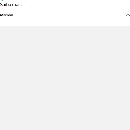
Meus pedidos
Saiba mais
Acompanhe seus pedidos e solicite devoluções.
Marrom