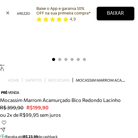
Baixe o App e garanta 10% 
BAIXAR
OFF na sua primeira compra* 
4,9
Arezzo
Favoritos
categorias sugeridas
Buscar produtos
Bota
Papete
Scarpin
Mocassim
Bolsa
M
OCASSIM MARROM ACAMURÇADO BICO REDONDO LACINHO
HOME
SAPATOS
MOCASSINS
Sapatilha
Tamanco
Tênis
Mocassim Marrom Acamurçado Bico Redondo Lacinho
Mule
R$ 399,90
R$199,90
Rasteira
ou 2x de R$99,95 sem juros
Precisa de ajuda?
Tire dúvidas sobre pedidos, devoluções e mais.
Receba até
R$ 23,99
de cashback