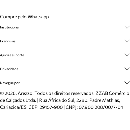
Compre pelo Whatsapp
Institucional
Sobre A Marca
Franquias
Cashback
Trabalhe Conosco
Multimarcas
Ajuda e suporte
Venda Corporativa
Plano de Negócio
Sustentabilidade
Seja Franqueado
Central de Atendimento
Privacidade
Mapa do Site
Cadastro
Benefícios
Entrega
Termos de Uso
Navegue por
Inverno
Meus Pedidos
Politica e Privacidade
Mundo Arezzo
Trocas e Devoluções
Sapatos
©
2026
, Arezzo. Todos os direitos reservados.
ZZAB Comércio
Cartão Presente
Bolsas
de Calçados Ltda. | Rua África do Sul, 2280. Padre Mathias,
Localizador de lojas
Scarpins
Cariacica/ES. CEP: 29157-900 | CNPJ: 07.900.208/0077-04
Sapatilhas
Mocassins
Tênis