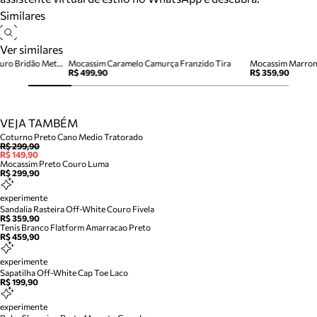
Similares
Ver similares
Mocassim Marrom Almond Couro Bridão Metálico
Mocassim Caramelo Camurça Franzido Tira
R$ 499,90
R$ 359,90
VEJA TAMBÉM
Coturno Preto Cano Medio Tratorado
R$ 299,90
R$ 149,90
Mocassim Preto Couro Luma
R$ 299,90
experimente
Sandalia Rasteira Off-White Couro Fivela
R$ 359,90
Tenis Branco Flatform Amarracao Preto
R$ 459,90
experimente
Sapatilha Off-White Cap Toe Laco
R$ 199,90
experimente