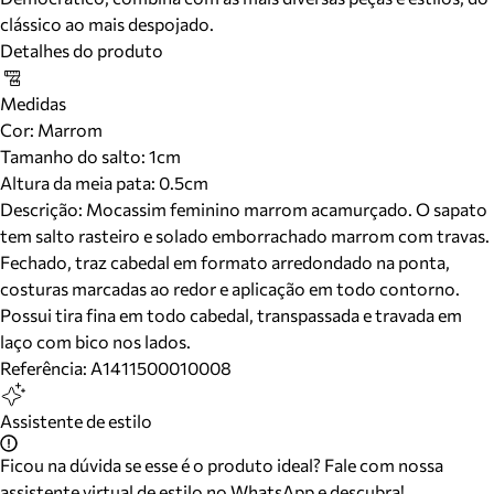
clássico ao mais despojado.
Detalhes do produto
Medidas
Cor
:
Marrom
Tamanho do salto:
1cm
Altura da meia pata:
0.5
cm
Descrição:
Mocassim feminino marrom acamurçado. O sapato
tem salto rasteiro e solado emborrachado marrom com travas.
Fechado, traz cabedal em formato arredondado na ponta,
costuras marcadas ao redor e aplicação em todo contorno.
Possui tira fina em todo cabedal, transpassada e travada em
laço com bico nos lados.
Referência:
A1411500010008
Assistente de estilo
Ficou na dúvida se esse é o produto ideal? Fale com nossa
assistente virtual de estilo no WhatsApp e descubra!